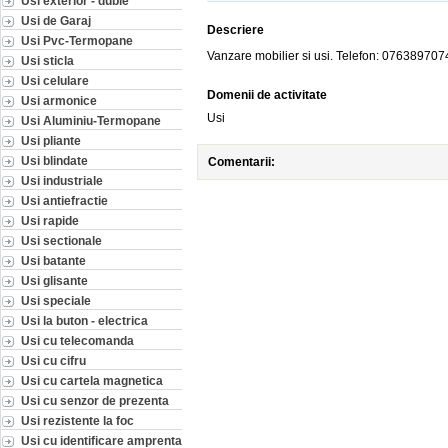
Usi exterior - duble
Usi de Garaj
Descriere
Usi Pvc-Termopane
Vanzare mobilier si usi. Telefon: 076389707
Usi sticla
Usi celulare
Domenii de activitate
Usi armonice
Usi
Usi Aluminiu-Termopane
Usi pliante
Usi blindate
Comentarii:
Usi industriale
Usi antiefractie
Usi rapide
Usi sectionale
Usi batante
Usi glisante
Usi speciale
Usi la buton - electrica
Usi cu telecomanda
Usi cu cifru
Usi cu cartela magnetica
Usi cu senzor de prezenta
Usi rezistente la foc
Usi cu identificare amprenta