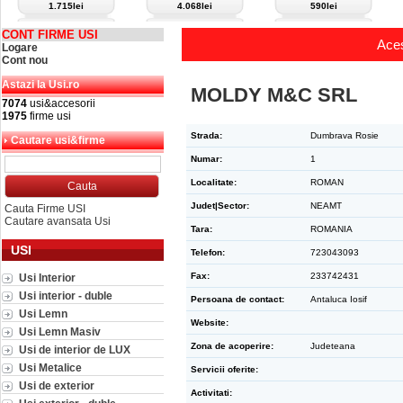
1.715lei
4.068lei
590lei
CONT FIRME USI
Aces
Logare
Cont nou
Astazi la Usi.ro
MOLDY M&C SRL
7074
usi&accesorii
1975
firme usi
Strada:
Dumbrava Rosie
Cautare usi&firme
Numar:
1
Localitate:
ROMAN
Judet|Sector:
NEAMT
Cauta Firme USI
Cautare avansata Usi
Tara:
ROMANIA
USI
Telefon:
723043093
Fax:
233742431
Usi Interior
Usi interior - duble
Persoana de contact:
Antaluca Iosif
Usi Lemn
Website:
Usi Lemn Masiv
Zona de acoperire:
Judeteana
Usi de interior de LUX
Usi Metalice
Servicii oferite:
Usi de exterior
Activitati: