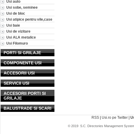
Usi auto
Usi sobe, seminee
Usi de bloc
Usi atipice pentru vile,case
Usi baie
Usi de vizitare
Usi ALA metalice
Usi Filomuro
PORTI SI GRILAJE
COMPONENTE USI
ACCESORII USI
SERVICII USI
ACCESORII PORTI SI
GRILAJE
BALUSTRADE SI SCARI
RSS
|
Usi.ro pe Twitter
|
U
© 2019
S.C. Directories Management System