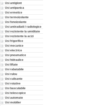
Usi antiglont
Usi antipanica
Usi ermetice
Usi termoizolante
Usi fonoizolante
Usi antiradiatii / radiologice
Usi rezistente la umiditate
Usi rezistente la acizi
Usi frigorifice
Usi mecanice
Usi electrice
Usi pneumatice
Usi hidraulice
Usi liftate
Usi rabatabile
Usi rulou
Usi culisante
Usi rotative
Usi basculabile
Usi telescopice
Usi automate
Usi mobilier