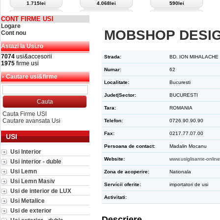
1.715lei
4.068lei
590lei
CONT FIRME USI
Logare
MOBSHOP DESIG
Cont nou
Astazi la Usi.ro
7074
usi&accesorii
Strada:
BD. ION MIHALACHE
1975
firme usi
Numar:
62
Cautare usi&firme
Localitate:
Bucuresti
Judet|Sector:
BUCURESTI
Tara:
ROMANIA
Cauta Firme USI
Cautare avansata Usi
Telefon:
0726.90.90.90
Fax:
0217.77.07.00
USI
Persoana de contact:
Madalin Mocanu
Usi Interior
Website:
www.usiglisante-online
Usi interior - duble
Usi Lemn
Zona de acoperire:
Nationala
Usi Lemn Masiv
Servicii oferite:
importatori de usi
Usi de interior de LUX
Activitati:
Usi Metalice
Usi de exterior
Descriere