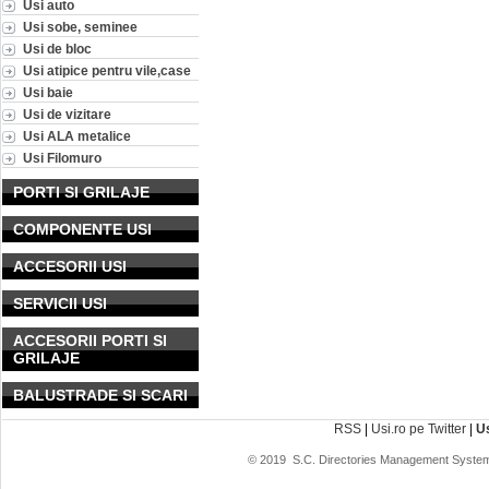
Usi auto
Usi sobe, seminee
Usi de bloc
Usi atipice pentru vile,case
Usi baie
Usi de vizitare
Usi ALA metalice
Usi Filomuro
PORTI SI GRILAJE
COMPONENTE USI
ACCESORII USI
SERVICII USI
ACCESORII PORTI SI
GRILAJE
BALUSTRADE SI SCARI
RSS
|
Usi.ro pe Twitter
|
U
© 2019
S.C. Directories Management System