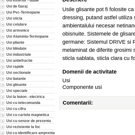
Usi exterior - duble
Usi de Garaj
Usile glisante pot fi folosite c
Usi Pvc-Termopane
dressing, putand astfel utiliza
Usi sticla
Usi celulare
ambientalului necesar netinan
Usi armonice
obisnuite. Sistemele de glisare
Usi Aluminiu-Termopane
germane: Sistemul DRIVE si FL
Usi pliante
Usi blindate
melaminat de diferite grosimi si
Usi industriale
sticla sablata, sticla clara cu 
Usi antiefractie
Usi rapide
Domenii de activitate
Usi sectionale
Usi batante
Usi
Usi glisante
Componente usi
Usi speciale
Usi la buton - electrica
Comentarii:
Usi cu telecomanda
Usi cu cifru
Usi cu cartela magnetica
Usi cu senzor de prezenta
Usi rezistente la foc
Usi cu identificare amprenta