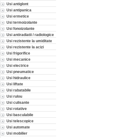
Usi antiglont
Usi antipanica
Usi ermetice
Usi termoizolante
Usi fonoizolante
Usi antiradiatii / radiologice
Usi rezistente la umiditate
Usi rezistente la acizi
Usi frigorifice
Usi mecanice
Usi electrice
Usi pneumatice
Usi hidraulice
Usi liftate
Usi rabatabile
Usi rulou
Usi culisante
Usi rotative
Usi basculabile
Usi telescopice
Usi automate
Usi mobilier