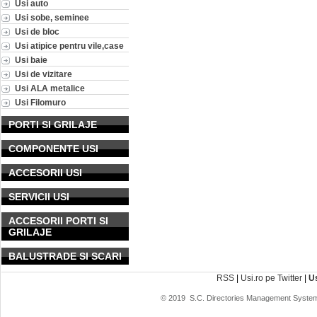
Usi auto
Usi sobe, seminee
Usi de bloc
Usi atipice pentru vile,case
Usi baie
Usi de vizitare
Usi ALA metalice
Usi Filomuro
PORTI SI GRILAJE
COMPONENTE USI
ACCESORII USI
SERVICII USI
ACCESORII PORTI SI
GRILAJE
BALUSTRADE SI SCARI
RSS
|
Usi.ro pe Twitter
|
U
© 2019
S.C. Directories Management System