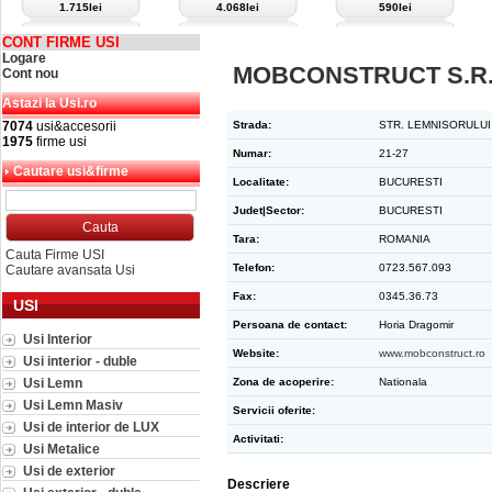
1.715lei
4.068lei
590lei
CONT FIRME USI
Logare
MOBCONSTRUCT S.R.
Cont nou
Astazi la Usi.ro
7074
usi&accesorii
Strada:
STR. LEMNISORULUI
1975
firme usi
Numar:
21-27
Cautare usi&firme
Localitate:
BUCURESTI
Judet|Sector:
BUCURESTI
Tara:
ROMANIA
Cauta Firme USI
Telefon:
0723.567.093
Cautare avansata Usi
Fax:
0345.36.73
USI
Persoana de contact:
Horia Dragomir
Usi Interior
Website:
www.mobconstruct.ro
Usi interior - duble
Usi Lemn
Zona de acoperire:
Nationala
Usi Lemn Masiv
Servicii oferite:
Usi de interior de LUX
Activitati:
Usi Metalice
Usi de exterior
Descriere