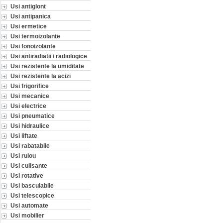
Usi antiglont
Usi antipanica
Usi ermetice
Usi termoizolante
Usi fonoizolante
Usi antiradiatii / radiologice
Usi rezistente la umiditate
Usi rezistente la acizi
Usi frigorifice
Usi mecanice
Usi electrice
Usi pneumatice
Usi hidraulice
Usi liftate
Usi rabatabile
Usi rulou
Usi culisante
Usi rotative
Usi basculabile
Usi telescopice
Usi automate
Usi mobilier