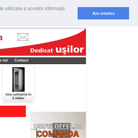
 utilizare a acestor informații.
Am inteles
e noi
Contact
Usa culisanta in
perete Scrigno,
2.166lei
model Cieca,
culoare alba-bianco