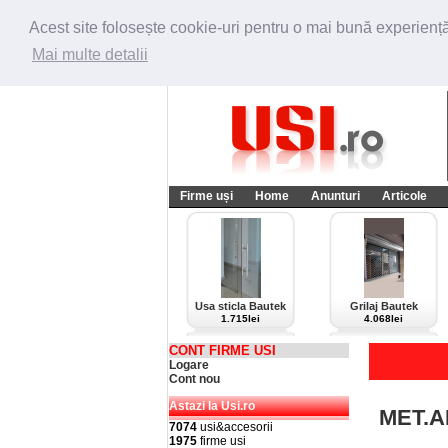
Acest site folosește cookie-uri pentru o mai bună experiență 
Mai multe detalii
Firme uși
Home
Anunturi
Articole
Usa sticla Bautek
Grilaj Bautek
1.715lei
4.068lei
CONT FIRME USI
Logare
Cont nou
Astazi la Usi.ro
MET.A
7074
usi&accesorii
1975
firme usi