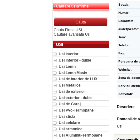
Strada:
Cautare usi&firme
Numar:
Localitate:
Judet|Sector:
Cauta Firme USI
Cautare avansata Usi
Tara:
USI
Telefon:
Fax:
Usi Interior
Usi interior - duble
Persoana de c
Usi Lemn
Website:
Usi Lemn Masiv
Zona de acope
Usi de interior de LUX
Usi Metalice
Servicii oferit
Usi de exterior
Activitati:
Usi exterior - duble
Usi de Garaj
Descriere
Usi Pvc-Termopane
Usi sticla
Domenii de a
Usi celulare
Usi
Usi armonice
Usi Aluminiu-Termopane