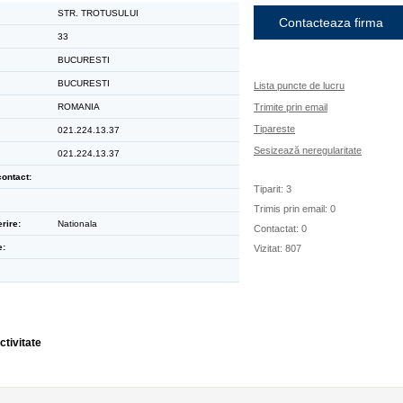
STR. TROTUSULUI
Contacteaza firma
33
BUCURESTI
BUCURESTI
Lista puncte de lucru
ROMANIA
Trimite prin email
Tipareste
021.224.13.37
Sesizează neregularitate
021.224.13.37
ontact:
Tiparit: 3
Trimis prin email: 0
rire:
Nationala
Contactat: 0
e:
Vizitat: 807
ctivitate