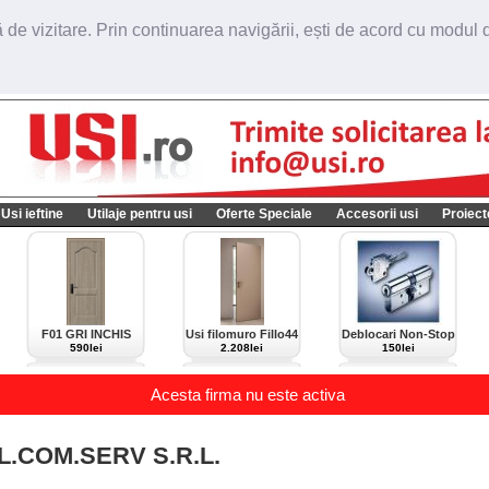
de vizitare. Prin continuarea navigării, ești de acord cu modul de
Usi ieftine
Utilaje pentru usi
Oferte Speciale
Accesorii usi
Proiect
F01 GRI INCHIS
Usi filomuro Fillo44
Deblocari Non-Stop
import Italia
590lei
2.208lei
150lei
Acesta firma nu este activa
L.COM.SERV S.R.L.