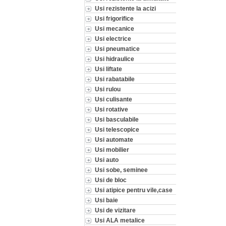
Usi rezistente la acizi
Usi frigorifice
Usi mecanice
Usi electrice
Usi pneumatice
Usi hidraulice
Usi liftate
Usi rabatabile
Usi rulou
Usi culisante
Usi rotative
Usi basculabile
Usi telescopice
Usi automate
Usi mobilier
Usi auto
Usi sobe, seminee
Usi de bloc
Usi atipice pentru vile,case
Usi baie
Usi de vizitare
Usi ALA metalice