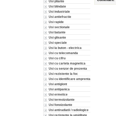
Comentarii:
Usi pliante
Usi blindate
Usi industriale
Usi antiefractie
Usi rapide
Usi sectionale
Usi batante
Usi glisante
Usi speciale
Usi la buton - electrica
Usi cu telecomanda
Usi cu cifru
Usi cu cartela magnetica
Usi cu senzor de prezenta
Usi rezistente la foc
Usi cu identificare amprenta
Usi antiglont
Usi antipanica
Usi ermetice
Usi termoizolante
Usi fonoizolante
Usi antiradiatii / radiologice
Usi rezistente la umiditate