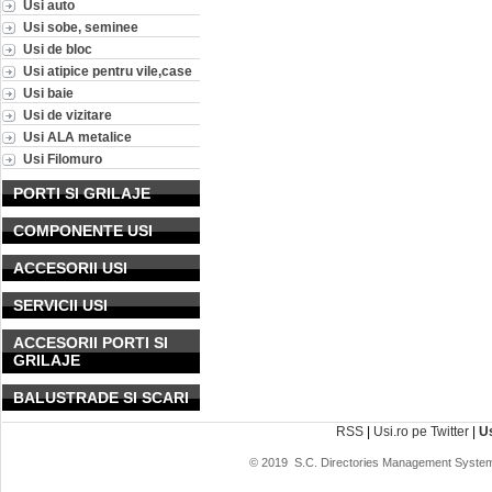
Usi auto
Usi sobe, seminee
Usi de bloc
Usi atipice pentru vile,case
Usi baie
Usi de vizitare
Usi ALA metalice
Usi Filomuro
PORTI SI GRILAJE
COMPONENTE USI
ACCESORII USI
SERVICII USI
ACCESORII PORTI SI
GRILAJE
BALUSTRADE SI SCARI
RSS
|
Usi.ro pe Twitter
|
U
© 2019
S.C. Directories Management System