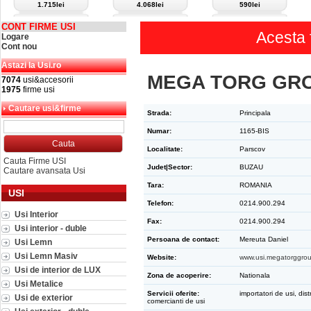
1.715lei
4.068lei
590lei
CONT FIRME USI
Acesta 
Logare
Cont nou
Astazi la Usi.ro
MEGA TORG GR
7074
usi&accesorii
1975
firme usi
Cautare usi&firme
Strada:
Principala
Numar:
1165-BIS
Localitate:
Parscov
Cauta Firme USI
Judet|Sector:
BUZAU
Cautare avansata Usi
Tara:
ROMANIA
USI
Telefon:
0214.900.294
Usi Interior
Fax:
0214.900.294
Usi interior - duble
Persoana de contact:
Mereuta Daniel
Usi Lemn
Usi Lemn Masiv
Website:
www.usi.megatorggrou
Usi de interior de LUX
Zona de acoperire:
Nationala
Usi Metalice
Servicii oferite:
importatori de usi, distr
Usi de exterior
comercianti de usi