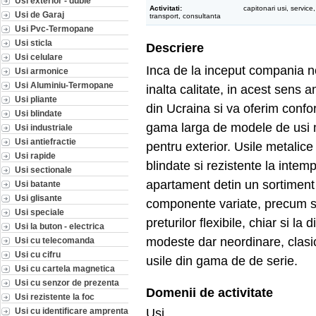
Usi exterior - duble
Activitati:
capitonari usi, service
Usi de Garaj
transport, consultanta
Usi Pvc-Termopane
Usi sticla
Descriere
Usi celulare
Inca de la inceput compania n
Usi armonice
Usi Aluminiu-Termopane
inalta calitate, in acest sens
Usi pliante
din Ucraina si va oferim conf
Usi blindate
gama larga de modele de usi m
Usi industriale
Usi antiefractie
pentru exterior. Usile metali
Usi rapide
blindate si rezistente la intemp
Usi sectionale
apartament detin un sortiment l
Usi batante
Usi glisante
componente variate, precum si 
Usi speciale
preturilor flexibile, chiar si la
Usi la buton - electrica
modeste dar neordinare, clasi
Usi cu telecomanda
Usi cu cifru
usile din gama de de serie.
Usi cu cartela magnetica
Usi cu senzor de prezenta
Domenii de activitate
Usi rezistente la foc
Usi
Usi cu identificare amprenta