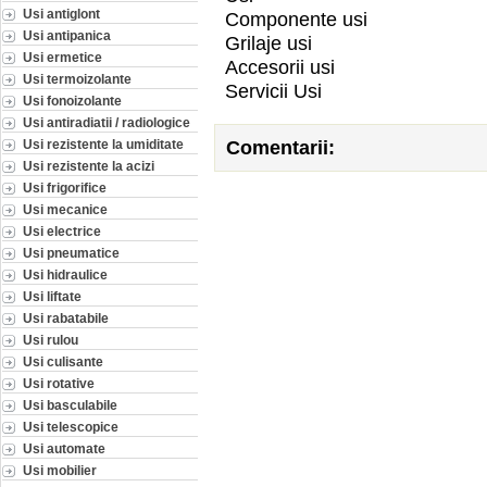
Usi antiglont
Componente usi
Usi antipanica
Grilaje usi
Usi ermetice
Accesorii usi
Usi termoizolante
Servicii Usi
Usi fonoizolante
Usi antiradiatii / radiologice
Comentarii:
Usi rezistente la umiditate
Usi rezistente la acizi
Usi frigorifice
Usi mecanice
Usi electrice
Usi pneumatice
Usi hidraulice
Usi liftate
Usi rabatabile
Usi rulou
Usi culisante
Usi rotative
Usi basculabile
Usi telescopice
Usi automate
Usi mobilier