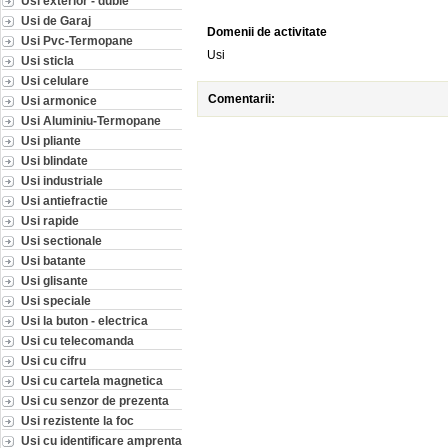
Usi exterior - duble
Usi de Garaj
Domenii de activitate
Usi Pvc-Termopane
Usi
Usi sticla
Usi celulare
Comentarii:
Usi armonice
Usi Aluminiu-Termopane
Usi pliante
Usi blindate
Usi industriale
Usi antiefractie
Usi rapide
Usi sectionale
Usi batante
Usi glisante
Usi speciale
Usi la buton - electrica
Usi cu telecomanda
Usi cu cifru
Usi cu cartela magnetica
Usi cu senzor de prezenta
Usi rezistente la foc
Usi cu identificare amprenta