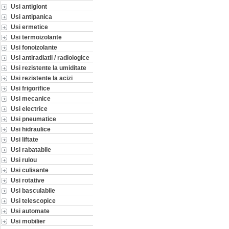
Usi antiglont
Usi antipanica
Usi ermetice
Usi termoizolante
Usi fonoizolante
Usi antiradiatii / radiologice
Usi rezistente la umiditate
Usi rezistente la acizi
Usi frigorifice
Usi mecanice
Usi electrice
Usi pneumatice
Usi hidraulice
Usi liftate
Usi rabatabile
Usi rulou
Usi culisante
Usi rotative
Usi basculabile
Usi telescopice
Usi automate
Usi mobilier