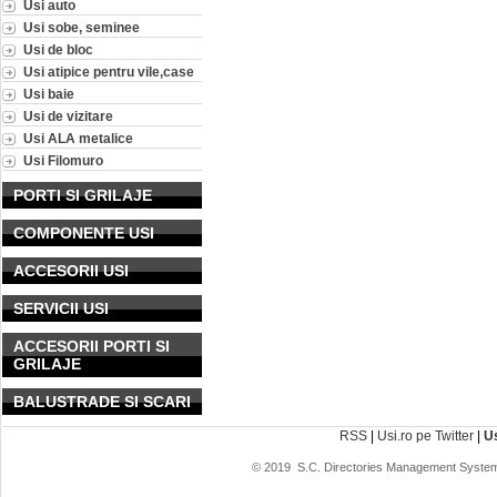
Usi auto
Usi sobe, seminee
Usi de bloc
Usi atipice pentru vile,case
Usi baie
Usi de vizitare
Usi ALA metalice
Usi Filomuro
PORTI SI GRILAJE
COMPONENTE USI
ACCESORII USI
SERVICII USI
ACCESORII PORTI SI
GRILAJE
BALUSTRADE SI SCARI
RSS
|
Usi.ro pe Twitter
|
U
© 2019
S.C. Directories Management System