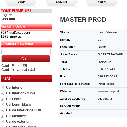
1.715lei
4.068lei
590lei
CONT FIRME USI
Logare
MASTER PROD
Cont nou
Astazi la Usi.ro
7074
usi&accesorii
Strada:
Liviu Rebreanu
1975
firme usi
Numar:
55
Cautare usi&firme
Localitate:
Bistrita
Judet|Sector:
BISTRITA NASAUD
Tara:
ROMANIA
Cauta Firme USI
Telefon:
026.321.74.80
Cautare avansata Usi
Fax:
026.323.56.63
USI
Persoana de contact:
Petru Hedes
Usi Interior
Website:
www.masterprod.ro
Usi interior - duble
Usi Lemn
Zona de acoperire:
Judeteana
Usi Lemn Masiv
Servicii oferite:
Usi de interior de LUX
Activitati:
Usi Metalice
Usi de exterior