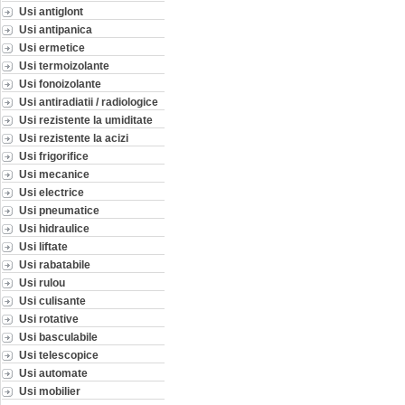
Usi antiglont
Usi antipanica
Usi ermetice
Usi termoizolante
Usi fonoizolante
Usi antiradiatii / radiologice
Usi rezistente la umiditate
Usi rezistente la acizi
Usi frigorifice
Usi mecanice
Usi electrice
Usi pneumatice
Usi hidraulice
Usi liftate
Usi rabatabile
Usi rulou
Usi culisante
Usi rotative
Usi basculabile
Usi telescopice
Usi automate
Usi mobilier