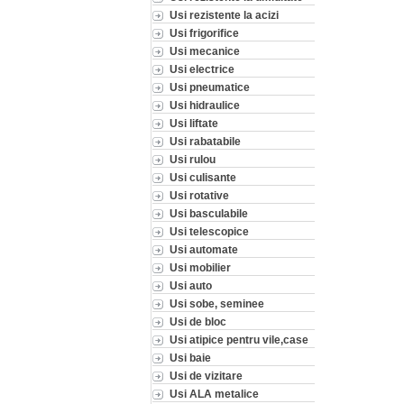
Usi rezistente la acizi
Usi frigorifice
Usi mecanice
Usi electrice
Usi pneumatice
Usi hidraulice
Usi liftate
Usi rabatabile
Usi rulou
Usi culisante
Usi rotative
Usi basculabile
Usi telescopice
Usi automate
Usi mobilier
Usi auto
Usi sobe, seminee
Usi de bloc
Usi atipice pentru vile,case
Usi baie
Usi de vizitare
Usi ALA metalice