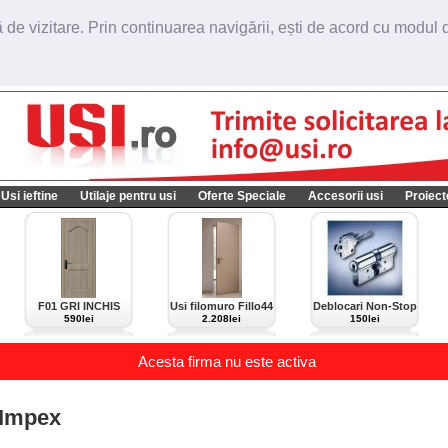
de vizitare. Prin continuarea navigării, ești de acord cu modul de
Usi ieftine
Utilaje pentru usi
Oferte Speciale
Accesorii usi
Proiect
F01 GRI INCHIS
Usi filomuro Fillo44
Deblocari Non-Stop
import Italia
590lei
2.208lei
150lei
Acesta firma nu este activa
 Impex