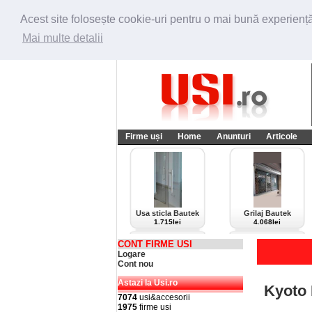
Acest site folosește cookie-uri pentru o mai bună experiență 
Mai multe detalii
Firme uși
Home
Anunturi
Articole
Usa sticla Bautek
Grilaj Bautek
1.715lei
4.068lei
CONT FIRME USI
Logare
Cont nou
Astazi la Usi.ro
Kyoto
7074
usi&accesorii
1975
firme usi