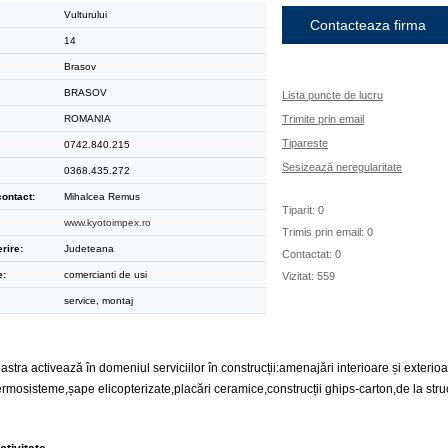
Vulturului
Contacteaza firma
14
Brasov
BRASOV
Lista puncte de lucru
ROMANIA
Trimite prin email
Tipareste
0742.840.215
Sesizează neregularitate
0368.435.272
ontact:
Mihalcea Remus
Tiparit: 0
www.kyotoimpex.ro
Trimis prin email: 0
rire:
Judeteana
Contactat: 0
e:
comercianti de usi
Vizitat: 559
service, montaj
stra activează în domeniul serviciilor în construcții:amenajări interioare și exterioa
rmosisteme,șape elicopterizate,placări ceramice,construcții ghips-carton,de la stru