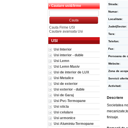
Strada:
Cautare usi&firme
Numar:
Localitate:
Judet|Sector:
Cauta Firme USI
Cautare avansata Usi
Tara:
USI
Telefon:
Fax:
Usi Interior
Usi interior - duble
Persoana de c
Usi Lemn
Website:
Usi Lemn Masiv
Zona de acope
Usi de interior de LUX
Usi Metalice
Servicii oferit
Usi de exterior
Activitati:
Usi exterior - duble
Usi de Garaj
Descriere
Usi Pvc-Termopane
Societatea noa
Usi sticla
mecanizate,te
Usi celulare
finisaje.
Usi armonice
Usi Aluminiu-Termopane