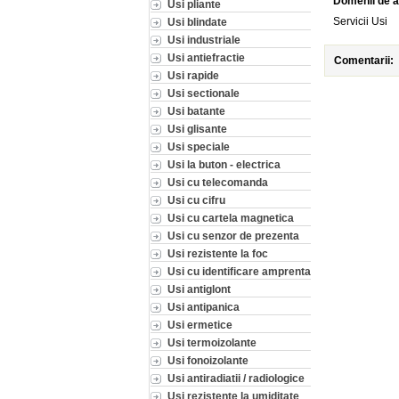
Domenii de a
Usi pliante
Servicii Usi
Usi blindate
Usi industriale
Usi antiefractie
Comentarii:
Usi rapide
Usi sectionale
Usi batante
Usi glisante
Usi speciale
Usi la buton - electrica
Usi cu telecomanda
Usi cu cifru
Usi cu cartela magnetica
Usi cu senzor de prezenta
Usi rezistente la foc
Usi cu identificare amprenta
Usi antiglont
Usi antipanica
Usi ermetice
Usi termoizolante
Usi fonoizolante
Usi antiradiatii / radiologice
Usi rezistente la umiditate