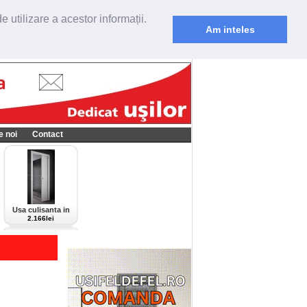
 utilizare a acestor informații.
Am inteles
e noi
Contact
Usa culisanta in
perete Scrigno,
2.166lei
model Cieca,
culoare alba-bianco