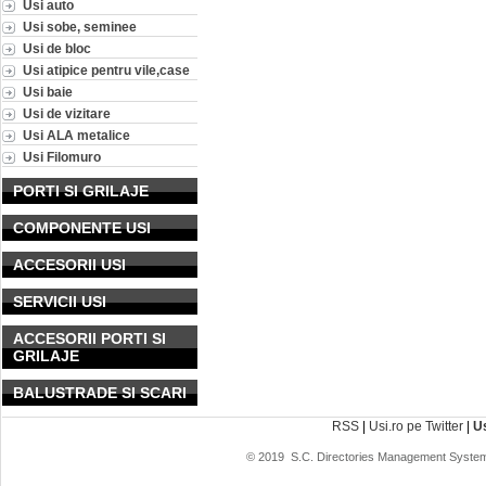
Usi auto
Usi sobe, seminee
Usi de bloc
Usi atipice pentru vile,case
Usi baie
Usi de vizitare
Usi ALA metalice
Usi Filomuro
PORTI SI GRILAJE
COMPONENTE USI
ACCESORII USI
SERVICII USI
ACCESORII PORTI SI
GRILAJE
BALUSTRADE SI SCARI
RSS
|
Usi.ro pe Twitter
|
U
© 2019
S.C. Directories Management System