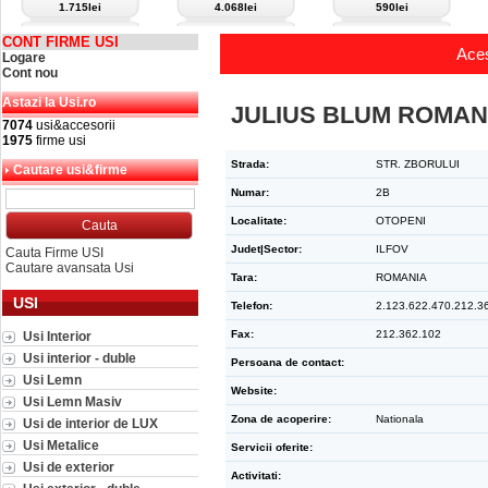
1.715lei
4.068lei
590lei
CONT FIRME USI
Aces
Logare
Cont nou
Astazi la Usi.ro
JULIUS BLUM ROMANI
7074
usi&accesorii
1975
firme usi
Strada:
STR. ZBORULUI
Cautare usi&firme
Numar:
2B
Localitate:
OTOPENI
Judet|Sector:
ILFOV
Cauta Firme USI
Cautare avansata Usi
Tara:
ROMANIA
USI
Telefon:
2.123.622.470.212.3
Fax:
212.362.102
Usi Interior
Usi interior - duble
Persoana de contact:
Usi Lemn
Website:
Usi Lemn Masiv
Zona de acoperire:
Nationala
Usi de interior de LUX
Usi Metalice
Servicii oferite:
Usi de exterior
Activitati: