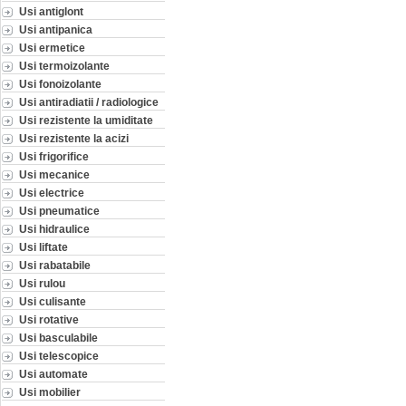
Usi antiglont
Usi antipanica
Usi ermetice
Usi termoizolante
Usi fonoizolante
Usi antiradiatii / radiologice
Usi rezistente la umiditate
Usi rezistente la acizi
Usi frigorifice
Usi mecanice
Usi electrice
Usi pneumatice
Usi hidraulice
Usi liftate
Usi rabatabile
Usi rulou
Usi culisante
Usi rotative
Usi basculabile
Usi telescopice
Usi automate
Usi mobilier