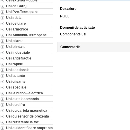
Usi exterior - duble
Usi de Garaj
Descriere
Usi Pvc-Termopane
NULL
Usi sticla
Usi celulare
Domenii de activitate
Usi armonice
Componente usi
Usi Aluminiu-Termopane
Usi pliante
Usi blindate
Comentarii:
Usi industriale
Usi antiefractie
Usi rapide
Usi sectionale
Usi batante
Usi glisante
Usi speciale
Usi la buton - electrica
Usi cu telecomanda
Usi cu cifru
Usi cu cartela magnetica
Usi cu senzor de prezenta
Usi rezistente la foc
Usi cu identificare amprenta