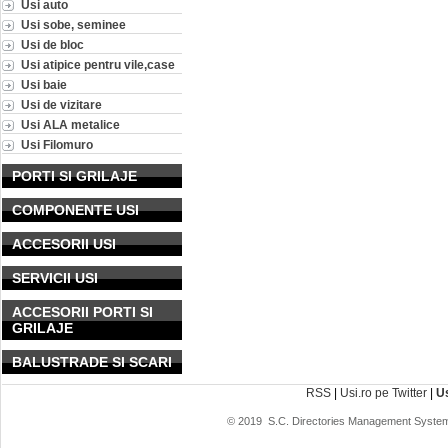
Usi auto
Usi sobe, seminee
Usi de bloc
Usi atipice pentru vile,case
Usi baie
Usi de vizitare
Usi ALA metalice
Usi Filomuro
PORTI SI GRILAJE
COMPONENTE USI
ACCESORII USI
SERVICII USI
ACCESORII PORTI SI
GRILAJE
BALUSTRADE SI SCARI
RSS
|
Usi.ro pe Twitter
|
U
© 2019
S.C. Directories Management System