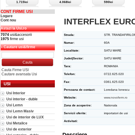
1.715lei
4.068lei
590lei
CONT FIRME USI
Logare
INTERFLEX EUR
Cont nou
Astazi la Usi.ro
7074
usi&accesorii
Strada:
STR. TRANDAFIRILO
1975
firme usi
Numar:
60A
Cautare usi&firme
Localitate:
SATU MARE
Judet|Sector:
SATU MARE
Tara:
ROMANIA
Cauta Firme USI
Cautare avansata Usi
Telefon:
0722.625.020
Fax:
0361.625.020
USI
Persoana de contact:
Loredana Ionescu
Usi Interior
Website:
www.novoferm.ro
Usi interior - duble
Usi Lemn
Zona de acoperire:
Nationala
Usi Lemn Masiv
Servicii oferite:
importatori de usi
Usi de interior de LUX
Activitati:
Usi Metalice
Usi de exterior
Descriere