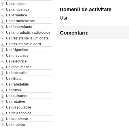
Usi antiglont
Domenii de activitate
Usi antipanica
Usi ermetice
Usi
Usi termoizolante
Usi fonoizolante
Comentarii:
Usi antiradiatii / radiologice
Usi rezistente la umiditate
Usi rezistente la acizi
Usi frigorifice
Usi mecanice
Usi electrice
Usi pneumatice
Usi hidraulice
Usi liftate
Usi rabatabile
Usi rulou
Usi culisante
Usi rotative
Usi basculabile
Usi telescopice
Usi automate
Usi mobilier