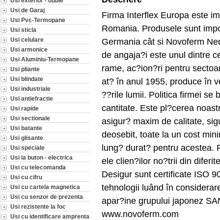
Usi exterior - duble
Usi de Garaj
Firma Interflex Europa este im
Usi Pvc-Termopane
Romania. Produsele sunt impo
Usi sticla
Usi celulare
Germania cât si Novoferm Ned
Usi armonice
de angaja?i este unul dintre ce
Usi Aluminiu-Termopane
rame, ac?ion?ri pentru sectoare
Usi pliante
Usi blindate
at? în anul 1955, produce în ve
Usi industriale
??rile lumii. Politica firmei se
Usi antiefractie
cantitate. Este pl?cerea noastr
Usi rapide
Usi sectionale
asigur? maxim de calitate, sig
Usi batante
deosebit, toate la un cost mi
Usi glisante
lung? durat? pentru acestea. 
Usi speciale
Usi la buton - electrica
ele clien?ilor no?trii din difer
Usi cu telecomanda
Desigur sunt certificate ISO 90
Usi cu cifru
tehnologii luând în considerar
Usi cu cartela magnetica
Usi cu senzor de prezenta
apar?ine grupului japonez
Usi rezistente la foc
www.novoferm.com
Usi cu identificare amprenta