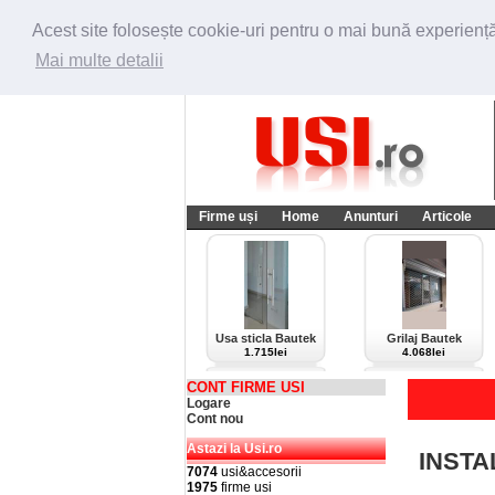
Acest site folosește cookie-uri pentru o mai bună experiență 
Mai multe detalii
Firme uși
Home
Anunturi
Articole
Usa sticla Bautek
Grilaj Bautek
1.715lei
4.068lei
CONT FIRME USI
Logare
Cont nou
Astazi la Usi.ro
INSTA
7074
usi&accesorii
1975
firme usi