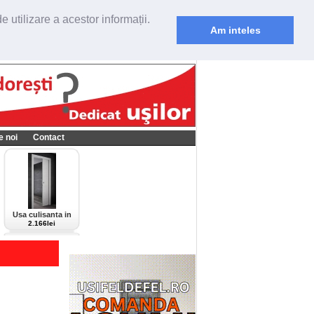
 utilizare a acestor informații.
Am inteles
e noi
Contact
Usa culisanta in
perete Scrigno,
2.166lei
model Cieca,
culoare alba-bianco