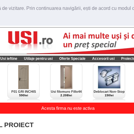
de vizitare. Prin continuarea navigării, ești de acord cu modul de
Usi ieftine
Utilaje pentru usi
Oferte Speciale
Accesorii usi
Proiect
F01 GRI INCHIS
Usi filomuro Fillo44
Deblocari Non-Stop
import Italia
590lei
2.208lei
150lei
Acesta firma nu este activa
L PROIECT