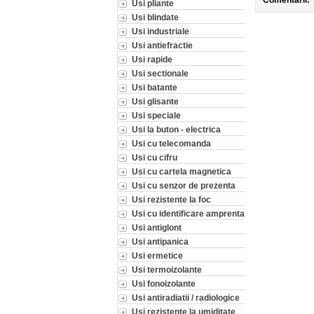
Comentarii:
Usi pliante
Usi blindate
Usi industriale
Usi antiefractie
Usi rapide
Usi sectionale
Usi batante
Usi glisante
Usi speciale
Usi la buton - electrica
Usi cu telecomanda
Usi cu cifru
Usi cu cartela magnetica
Usi cu senzor de prezenta
Usi rezistente la foc
Usi cu identificare amprenta
Usi antiglont
Usi antipanica
Usi ermetice
Usi termoizolante
Usi fonoizolante
Usi antiradiatii / radiologice
Usi rezistente la umiditate