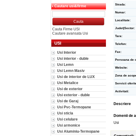
Strada:
Cautare usi&firme
Numar:
Localitate:
Judet|Sector:
Cauta Firme USI
Cautare avansata Usi
Tara:
USI
Telefon:
Fax:
Usi Interior
Usi interior - duble
Persoana de c
Usi Lemn
Website:
Usi Lemn Masiv
Zona de acope
Usi de interior de LUX
Usi Metalice
Servicii oferit
Usi de exterior
Activitati:
Usi exterior - duble
Usi de Garaj
Descriere
Usi Pvc-Termopane
Usi sticla
Domenii de a
Usi celulare
Usi
Usi armonice
Usi Aluminiu-Termopane