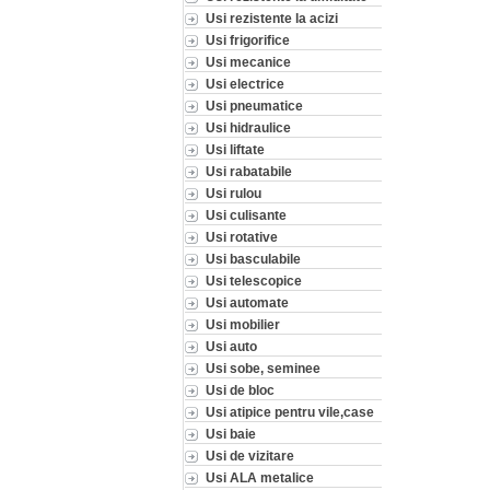
Usi rezistente la acizi
Usi frigorifice
Usi mecanice
Usi electrice
Usi pneumatice
Usi hidraulice
Usi liftate
Usi rabatabile
Usi rulou
Usi culisante
Usi rotative
Usi basculabile
Usi telescopice
Usi automate
Usi mobilier
Usi auto
Usi sobe, seminee
Usi de bloc
Usi atipice pentru vile,case
Usi baie
Usi de vizitare
Usi ALA metalice