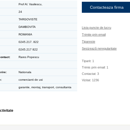
Prof Al. Vasilescu,
Contacteaza firma
24
TARGOVISTE
DAMBOVITA
Lista puncte de lucru
ROMANIA
Trimite prin email
Tipareste
0245.217. 822
Sesizează neregularitate
0245.217 822
ontact:
Rares Popescu
Tiparit: 1
Trimis prin email: 1
rire:
Nationala
Contactat: 3
e:
comercianti de usi
Vizitat: 1236
garantie, montaj, transport, consultanta
ctivitate