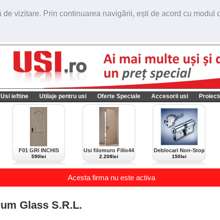
de vizitare. Prin continuarea navigării, ești de acord cu modul de
Usi ieftine
Utilaje pentru usi
Oferte Speciale
Accesorii usi
Proiect
F01 GRI INCHIS
Usi filomuro Fillo44
Deblocari Non-Stop
import Italia
590lei
2.208lei
150lei
Acesta firma nu este activa
Prum Glass S.R.L.