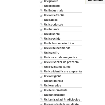
Comentarii:
Usi pliante
Usi blindate
Usi industriale
Usi antiefractie
Usi rapide
Usi sectionale
Usi batante
Usi glisante
Usi speciale
Usi la buton - electrica
Usi cu telecomanda
Usi cu cifru
Usi cu cartela magnetica
Usi cu senzor de prezenta
Usi rezistente la foc
Usi cu identificare amprenta
Usi antiglont
Usi antipanica
Usi ermetice
Usi termoizolante
Usi fonoizolante
Usi antiradiatii / radiologice
Usi rezistente la umiditate