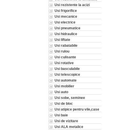
Usi rezistente la acizi
Usi frigorifice
Usi mecanice
Usi electrice
Usi pneumatice
Usi hidraulice
Usi liftate
Usi rabatabile
Usi rulou
Usi culisante
Usi rotative
Usi basculabile
Usi telescopice
Usi automate
Usi mobilier
Usi auto
Usi sobe, seminee
Usi de bloc
Usi atipice pentru vile,case
Usi baie
Usi de vizitare
Usi ALA metalice