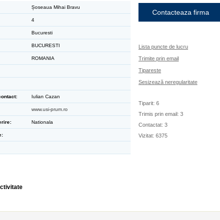
Șoseaua Mihai Bravu
Contacteaza firma
4
Bucuresti
BUCURESTI
Lista puncte de lucru
ROMANIA
Trimite prin email
Tipareste
Sesizează neregularitate
ontact:
Iulian Cazan
Tiparit: 6
www.usi-prum.ro
Trimis prin email: 3
rire:
Nationala
Contactat: 3
e:
Vizitat: 6375
ctivitate