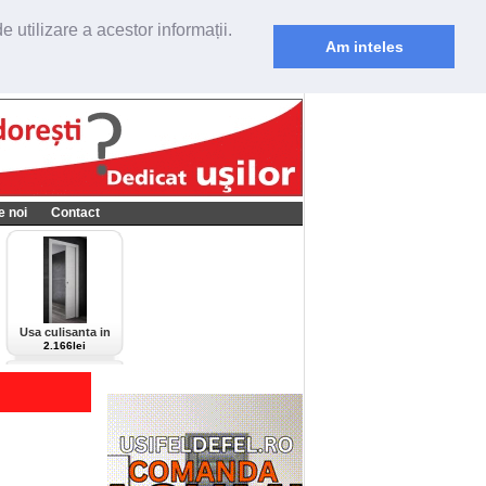
 utilizare a acestor informații.
Am inteles
e noi
Contact
Usa culisanta in
perete Scrigno,
2.166lei
model Cieca,
culoare alba-bianco