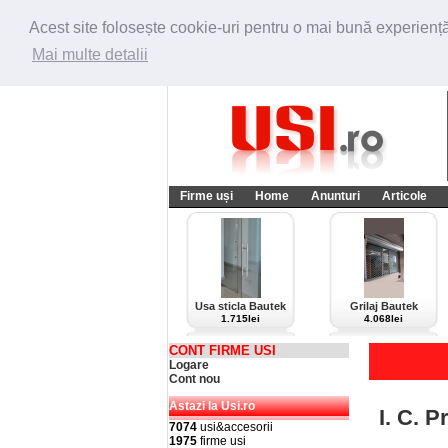
Acest site folosește cookie-uri pentru o mai bună experiență 
Mai multe detalii
Firme uși
Home
Anunturi
Articole
Usa sticla Bautek
Grilaj Bautek
1.715lei
4.068lei
CONT FIRME USI
Logare
Cont nou
Astazi la Usi.ro
I. C. 
7074
usi&accesorii
1975
firme usi