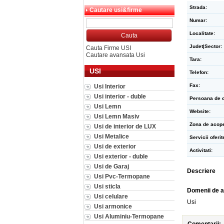
Strada:
Cautare usi&firme
Numar:
Localitate:
Judet|Sector:
Cauta Firme USI
Cautare avansata Usi
Tara:
USI
Telefon:
Fax:
Usi Interior
Usi interior - duble
Persoana de c
Usi Lemn
Website:
Usi Lemn Masiv
Zona de acope
Usi de interior de LUX
Usi Metalice
Servicii oferit
Usi de exterior
Activitati:
Usi exterior - duble
Usi de Garaj
Descriere
Usi Pvc-Termopane
Usi sticla
Domenii de a
Usi celulare
Usi
Usi armonice
Usi Aluminiu-Termopane