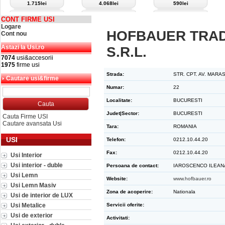
1.715lei
4.068lei
590lei
CONT FIRME USI
Logare
HOFBAUER TRA
Cont nou
Astazi la Usi.ro
S.R.L.
7074
usi&accesorii
1975
firme usi
Strada:
STR. CPT. AV. MARA
Cautare usi&firme
Numar:
22
Localitate:
BUCURESTI
Judet|Sector:
BUCURESTI
Cauta Firme USI
Cautare avansata Usi
Tara:
ROMANIA
USI
Telefon:
0212.10.44.20
Fax:
0212.10.44.20
Usi Interior
Usi interior - duble
Persoana de contact:
IAROSCENCO ILEAN
Usi Lemn
Website:
www.hofbauer.ro
Usi Lemn Masiv
Zona de acoperire:
Nationala
Usi de interior de LUX
Usi Metalice
Servicii oferite:
Usi de exterior
Activitati: