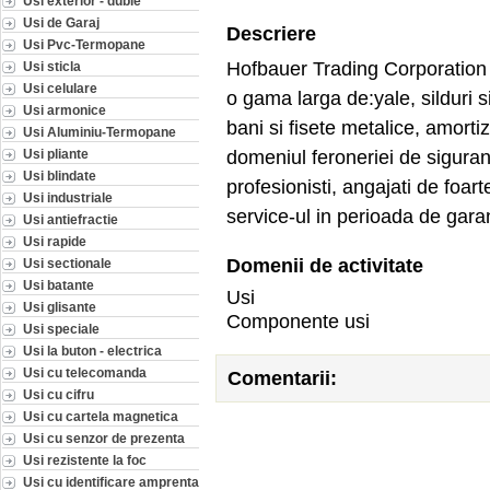
Usi exterior - duble
Usi de Garaj
Descriere
Usi Pvc-Termopane
Hofbauer Trading Corporation
Usi sticla
Usi celulare
o gama larga de:yale, silduri si
Usi armonice
bani si fisete metalice, amortizo
Usi Aluminiu-Termopane
domeniul feroneriei de siguran
Usi pliante
Usi blindate
profesionisti, angajati de foart
Usi industriale
service-ul in perioada de garan
Usi antiefractie
Usi rapide
Domenii de activitate
Usi sectionale
Usi batante
Usi
Usi glisante
Componente usi
Usi speciale
Usi la buton - electrica
Usi cu telecomanda
Comentarii:
Usi cu cifru
Usi cu cartela magnetica
Usi cu senzor de prezenta
Usi rezistente la foc
Usi cu identificare amprenta