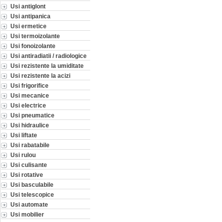
Usi antiglont
Usi antipanica
Usi ermetice
Usi termoizolante
Usi fonoizolante
Usi antiradiatii / radiologice
Usi rezistente la umiditate
Usi rezistente la acizi
Usi frigorifice
Usi mecanice
Usi electrice
Usi pneumatice
Usi hidraulice
Usi liftate
Usi rabatabile
Usi rulou
Usi culisante
Usi rotative
Usi basculabile
Usi telescopice
Usi automate
Usi mobilier