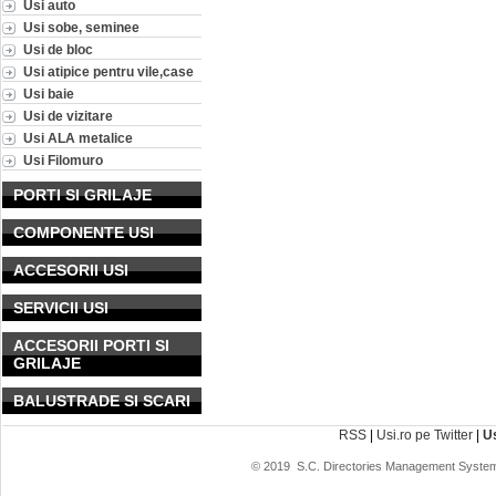
Usi auto
Usi sobe, seminee
Usi de bloc
Usi atipice pentru vile,case
Usi baie
Usi de vizitare
Usi ALA metalice
Usi Filomuro
PORTI SI GRILAJE
COMPONENTE USI
ACCESORII USI
SERVICII USI
ACCESORII PORTI SI
GRILAJE
BALUSTRADE SI SCARI
RSS
|
Usi.ro pe Twitter
|
U
© 2019
S.C. Directories Management System