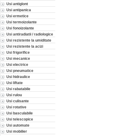
Usi antiglont
Usi antipanica
Usi ermetice
Usi termoizolante
Usi fonoizolante
Usi antiradiatii / radiologice
Usi rezistente la umiditate
Usi rezistente la acizi
Usi frigorifice
Usi mecanice
Usi electrice
Usi pneumatice
Usi hidraulice
Usi liftate
Usi rabatabile
Usi rulou
Usi culisante
Usi rotative
Usi basculabile
Usi telescopice
Usi automate
Usi mobilier