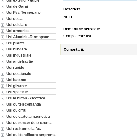
Usi exterior - duble
Usi de Garaj
Descriere
Usi Pvc-Termopane
NULL
Usi sticla
Usi celulare
Domenii de activitate
Usi armonice
Componente usi
Usi Aluminiu-Termopane
Usi pliante
Usi blindate
Comentarii:
Usi industriale
Usi antiefractie
Usi rapide
Usi sectionale
Usi batante
Usi glisante
Usi speciale
Usi la buton - electrica
Usi cu telecomanda
Usi cu cifru
Usi cu cartela magnetica
Usi cu senzor de prezenta
Usi rezistente la foc
Usi cu identificare amprenta