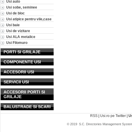
Usi auto
Usi sobe, seminee
Usi de bloc
Usi atipice pentru vile,case
Usi baie
Usi de vizitare
Usi ALA metalice
Usi Filomuro
PORTI SI GRILAJE
COMPONENTE USI
ACCESORII USI
SERVICII USI
ACCESORII PORTI SI
GRILAJE
BALUSTRADE SI SCARI
RSS
|
Usi.ro pe Twitter
|
U
© 2019
S.C. Directories Management System