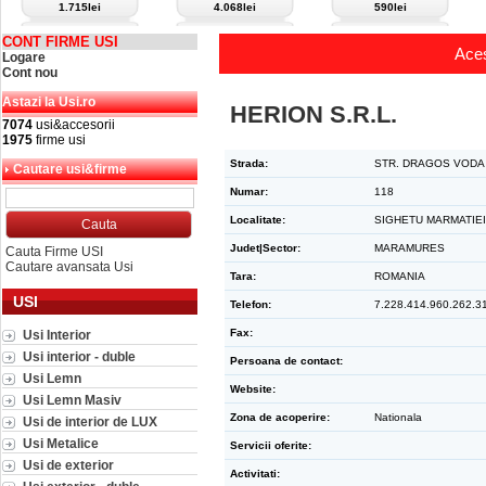
1.715lei
4.068lei
590lei
CONT FIRME USI
Aces
Logare
Cont nou
Astazi la Usi.ro
HERION S.R.L.
7074
usi&accesorii
1975
firme usi
Strada:
STR. DRAGOS VODA
Cautare usi&firme
Numar:
118
Localitate:
SIGHETU MARMATIEI
Judet|Sector:
MARAMURES
Cauta Firme USI
Cautare avansata Usi
Tara:
ROMANIA
USI
Telefon:
7.228.414.960.262.3
Fax:
Usi Interior
Usi interior - duble
Persoana de contact:
Usi Lemn
Website:
Usi Lemn Masiv
Zona de acoperire:
Nationala
Usi de interior de LUX
Usi Metalice
Servicii oferite:
Usi de exterior
Activitati: