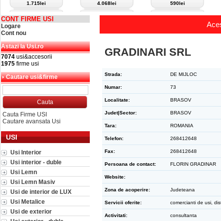
1.715lei
4.068lei
590lei
CONT FIRME USI
Aces
Logare
Cont nou
Astazi la Usi.ro
GRADINARI SRL
7074
usi&accesorii
1975
firme usi
Strada:
DE MIJLOC
Cautare usi&firme
Numar:
73
Localitate:
BRASOV
Judet|Sector:
BRASOV
Cauta Firme USI
Cautare avansata Usi
Tara:
ROMANIA
USI
Telefon:
268412648
Fax:
268412648
Usi Interior
Usi interior - duble
Persoana de contact:
FLORIN GRADINAR
Usi Lemn
Website:
Usi Lemn Masiv
Zona de acoperire:
Judeteana
Usi de interior de LUX
Usi Metalice
Servicii oferite:
comercianti de usi, dist
Usi de exterior
Activitati:
consultanta