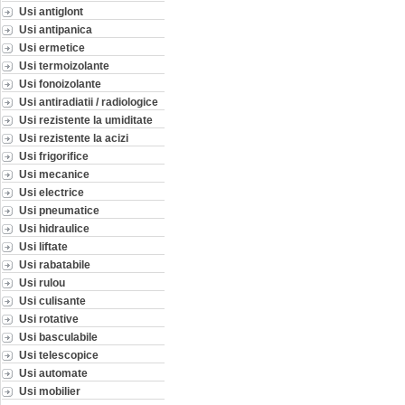
Usi antiglont
Usi antipanica
Usi ermetice
Usi termoizolante
Usi fonoizolante
Usi antiradiatii / radiologice
Usi rezistente la umiditate
Usi rezistente la acizi
Usi frigorifice
Usi mecanice
Usi electrice
Usi pneumatice
Usi hidraulice
Usi liftate
Usi rabatabile
Usi rulou
Usi culisante
Usi rotative
Usi basculabile
Usi telescopice
Usi automate
Usi mobilier