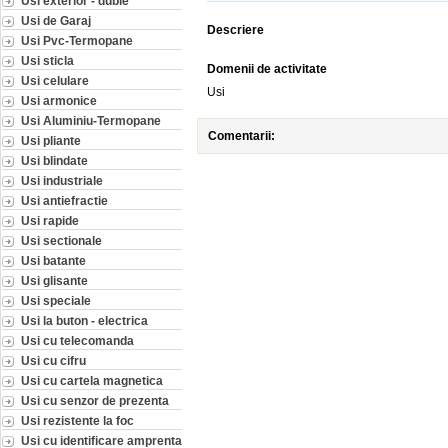
Usi exterior - duble
Usi de Garaj
Descriere
Usi Pvc-Termopane
Usi sticla
Domenii de activitate
Usi celulare
Usi
Usi armonice
Usi Aluminiu-Termopane
Comentarii:
Usi pliante
Usi blindate
Usi industriale
Usi antiefractie
Usi rapide
Usi sectionale
Usi batante
Usi glisante
Usi speciale
Usi la buton - electrica
Usi cu telecomanda
Usi cu cifru
Usi cu cartela magnetica
Usi cu senzor de prezenta
Usi rezistente la foc
Usi cu identificare amprenta