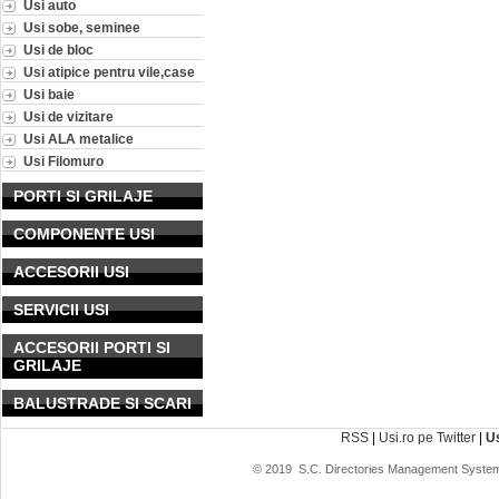
Usi auto
Usi sobe, seminee
Usi de bloc
Usi atipice pentru vile,case
Usi baie
Usi de vizitare
Usi ALA metalice
Usi Filomuro
PORTI SI GRILAJE
COMPONENTE USI
ACCESORII USI
SERVICII USI
ACCESORII PORTI SI
GRILAJE
BALUSTRADE SI SCARI
RSS
|
Usi.ro pe Twitter
|
U
© 2019
S.C. Directories Management System