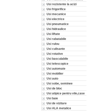
Usi rezistente la acizi
Usi frigorifice
Usi mecanice
Usi electrice
Usi pneumatice
Usi hidraulice
Usi liftate
Usi rabatabile
Usi rulou
Usi culisante
Usi rotative
Usi basculabile
Usi telescopice
Usi automate
Usi mobilier
Usi auto
Usi sobe, seminee
Usi de bloc
Usi atipice pentru vile,case
Usi baie
Usi de vizitare
Usi ALA metalice