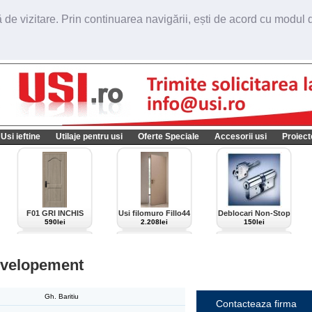
de vizitare. Prin continuarea navigării, ești de acord cu modul de
Usi ieftine
Utilaje pentru usi
Oferte Speciale
Accesorii usi
Proiect
F01 GRI INCHIS
Usi filomuro Fillo44
Deblocari Non-Stop
import Italia
590lei
2.208lei
150lei
velopement
Gh. Baritiu
Contacteaza firma