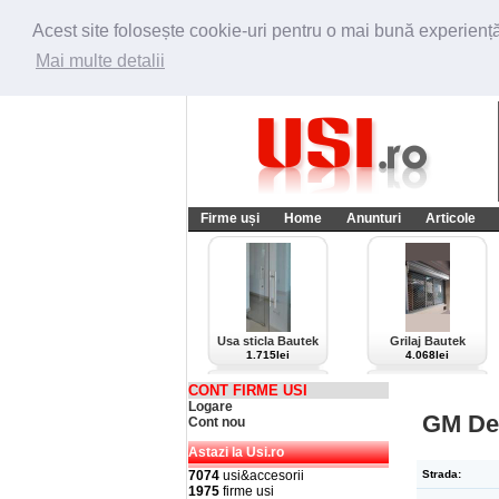
Acest site folosește cookie-uri pentru o mai bună experiență 
Mai multe detalii
Firme uși
Home
Anunturi
Articole
Usa sticla Bautek
Grilaj Bautek
1.715lei
4.068lei
CONT FIRME USI
Logare
GM De
Cont nou
Astazi la Usi.ro
7074
usi&accesorii
Strada:
1975
firme usi