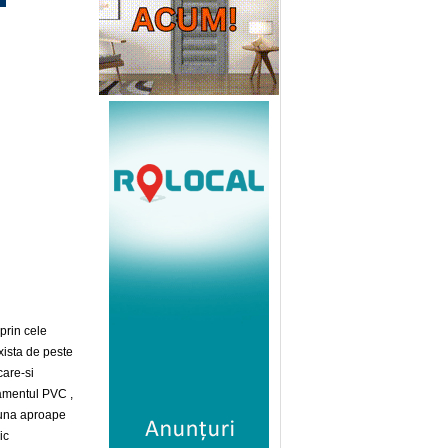
prin cele
xista de peste
care-si
tamentul PVC ,
auna aproape
ic