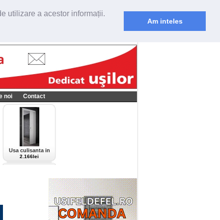
 utilizare a acestor informații.
Am inteles
e noi
Contact
Usa culisanta in
perete Scrigno,
2.166lei
model Cieca,
culoare alba-bianco