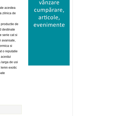
ate acestea
a zilnica de
M
e productie de
d destinate
serie cat si
ei avansate,
ermica si
at o reputatie
i acestui
 larga de usi
n lemn exotic
oate