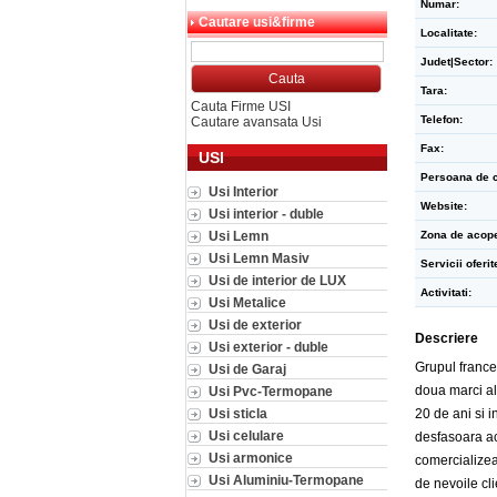
Numar:
Cautare usi&firme
Localitate:
Judet|Sector:
Tara:
Cauta Firme USI
Telefon:
Cautare avansata Usi
Fax:
USI
Persoana de c
Usi Interior
Website:
Usi interior - duble
Usi Lemn
Zona de acope
Usi Lemn Masiv
Servicii oferit
Usi de interior de LUX
Activitati:
Usi Metalice
Usi de exterior
Descriere
Usi exterior - duble
Grupul france
Usi de Garaj
doua marci al
Usi Pvc-Termopane
Usi sticla
20 de ani si i
Usi celulare
desfasoara ac
Usi armonice
comercialize
Usi Aluminiu-Termopane
de nevoile cli