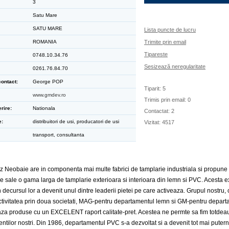
3
Satu Mare
SATU MARE
Lista puncte de lucru
ROMANIA
Trimite prin email
Tipareste
0748.10.34.76
Sesizează neregularitate
0261.76.84.70
ontact:
George POP
Tiparit: 5
www.gmdev.ro
Trimis prin email: 0
rire:
Nationala
Contactat: 2
e:
distribuitori de usi, producatori de usi
Vizitat: 4517
transport, consultanta
z Neobaie are in componenta mai multe fabrici de tamplarie industriala si propune 
e sale o gama larga de tamplarie exterioara si interioara din lemn si PVC. Acesta e
n decursul lor a devenit unul dintre leaderii pietei pe care activeaza. Grupul nostru, 
tivitatea prin doua societati, MAG-pentru departamentul lemn si GM-pentru depar
aza produse cu un EXCELENT raport calitate-pret. Acestea ne permte sa fim totde
entilor nostri. Din 1986, departamentul PVC s-a dezvoltat si a devenit tot mai putern