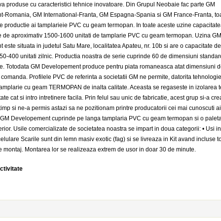
 produse cu caracteristici tehnice inovatoare. Din Grupul Neobaie fac parte GM
-Romania, GM International-Franta, GM Espagna-Spania si GM France-Franta, to
i de productie ai tamplarieie PVC cu geam termopan. In toate aceste uzine capacitate
te de aproximativ 1500-1600 unitati de tamplarie PVC cu geam termopan. Uzina G
este situata in judetul Satu Mare, localitatea Apateu, nr. 10b si are o capacitate d
50-400 unitati zilnic. Productia noastra de serie cuprinde 60 de dimensiuni standar
ze. Totodata GM Developement produce pentru piata romaneasca atat dimensiuni de 
 comanda. Profilele PVC de referinta a societatii GM ne permite, datorita tehnologi
tamplarie cu geam TERMOPAN de inalta calitate. Aceasta se regaseste in izolarea t
ate cat si intro intretinere facila. Prin felul sau unic de fabricatie, acest grup si-a cre
 timp si ne-a permis astazi sa ne pozitionam printre producatorii cei mai cunoscuti a
a GM Developement cuprinde pe langa tamplaria PVC cu geam termopan si o paleta
terior. Usile comercializate de societatea noastra se impart in doua categorii: • Usi i
elulare Scarile sunt din lemn masiv exotic (fag) si se livreaza in Kit avand incluse t
 montaj. Montarea lor se realizeaza extrem de usor in doar 30 de minute.
ctivitate