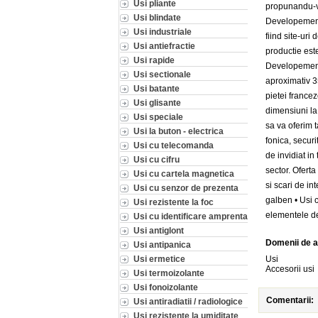
Usi pliante
propunandu-va
Usi blindate
Developement
Usi industriale
fiind site-ur
Usi antiefractie
productie es
Usi rapide
Developement 
Usi sectionale
aproximativ 3
Usi batante
pietei france
Usi glisante
dimensiuni la
Usi speciale
sa va oferim 
Usi la buton - electrica
fonica, securit
Usi cu telecomanda
de invidiat in
Usi cu cifru
sector. Ofert
Usi cu cartela magnetica
si scari de in
Usi cu senzor de prezenta
galben • Usi c
Usi rezistente la foc
elementele de
Usi cu identificare amprenta
Usi antiglont
Domenii de a
Usi antipanica
Usi ermetice
Usi
Accesorii usi
Usi termoizolante
Usi fonoizolante
Comentarii:
Usi antiradiatii / radiologice
Usi rezistente la umiditate