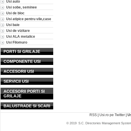
Usi auto
Usi sobe, seminee
Usi de bloc
Usi atipice pentru vile,case
Usi baie
Usi de vizitare
Usi ALA metalice
Usi Filomuro
PORTI SI GRILAJE
COMPONENTE USI
ACCESORII USI
SERVICII USI
ACCESORII PORTI SI
GRILAJE
BALUSTRADE SI SCARI
RSS
|
Usi.ro pe Twitter
|
U
© 2019
S.C. Directories Management System