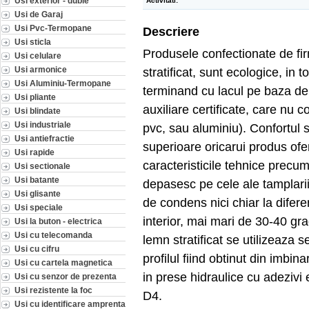
Usi exterior - duble
Activitati:
Usi de Garaj
Usi Pvc-Termopane
Descriere
Usi sticla
Produsele confectionate de fir
Usi celulare
Usi armonice
stratificat, sunt ecologice, in
Usi Aluminiu-Termopane
terminand cu lacul pe baza de
Usi pliante
auxiliare certificate, care nu 
Usi blindate
Usi industriale
pvc, sau aluminiu). Confortul 
Usi antiefractie
superioare oricarui produs ofer
Usi rapide
caracteristicile tehnice precum 
Usi sectionale
Usi batante
depasesc pe cele ale tamplarii
Usi glisante
de condens nici chiar la difere
Usi speciale
interior, mai mari de 30-40 grad
Usi la buton - electrica
Usi cu telecomanda
lemn stratificat se utilizeaza s
Usi cu cifru
profilul fiind obtinut din imbina
Usi cu cartela magnetica
in prese hidraulice cu adezivi 
Usi cu senzor de prezenta
Usi rezistente la foc
D4.
Usi cu identificare amprenta