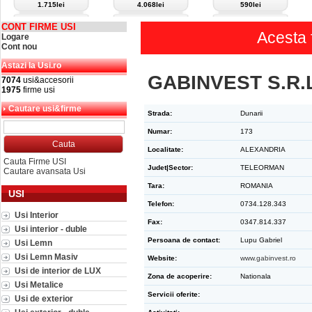
1.715lei
4.068lei
590lei
CONT FIRME USI
Acesta 
Logare
Cont nou
Astazi la Usi.ro
GABINVEST S.R.
7074
usi&accesorii
1975
firme usi
Cautare usi&firme
Strada:
Dunarii
Numar:
173
Localitate:
ALEXANDRIA
Cauta Firme USI
Judet|Sector:
TELEORMAN
Cautare avansata Usi
Tara:
ROMANIA
USI
Telefon:
0734.128.343
Usi Interior
Fax:
0347.814.337
Usi interior - duble
Persoana de contact:
Lupu Gabriel
Usi Lemn
Usi Lemn Masiv
Website:
www.gabinvest.ro
Usi de interior de LUX
Zona de acoperire:
Nationala
Usi Metalice
Servicii oferite:
Usi de exterior