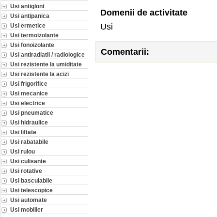
Usi antiglont
Domenii de activitate
Usi antipanica
Usi
Usi ermetice
Usi termoizolante
Usi fonoizolante
Comentarii:
Usi antiradiatii / radiologice
Usi rezistente la umiditate
Usi rezistente la acizi
Usi frigorifice
Usi mecanice
Usi electrice
Usi pneumatice
Usi hidraulice
Usi liftate
Usi rabatabile
Usi rulou
Usi culisante
Usi rotative
Usi basculabile
Usi telescopice
Usi automate
Usi mobilier