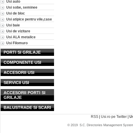
Usi auto
Usi sobe, seminee
Usi de bloc
Usi atipice pentru vile,case
Usi baie
Usi de vizitare
Usi ALA metalice
Usi Filomuro
PORTI SI GRILAJE
COMPONENTE USI
ACCESORII USI
SERVICII USI
ACCESORII PORTI SI
GRILAJE
BALUSTRADE SI SCARI
RSS
|
Usi.ro pe Twitter
|
U
© 2019
S.C. Directories Management System