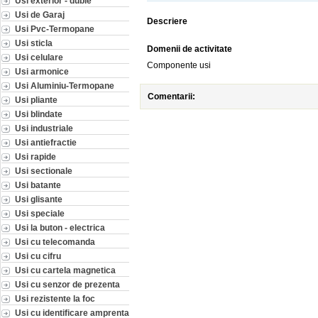
Usi exterior - duble
Usi de Garaj
Descriere
Usi Pvc-Termopane
Usi sticla
Domenii de activitate
Usi celulare
Componente usi
Usi armonice
Usi Aluminiu-Termopane
Comentarii:
Usi pliante
Usi blindate
Usi industriale
Usi antiefractie
Usi rapide
Usi sectionale
Usi batante
Usi glisante
Usi speciale
Usi la buton - electrica
Usi cu telecomanda
Usi cu cifru
Usi cu cartela magnetica
Usi cu senzor de prezenta
Usi rezistente la foc
Usi cu identificare amprenta