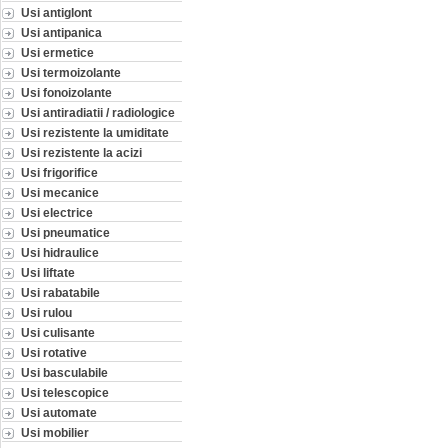
Usi antiglont
Usi antipanica
Usi ermetice
Usi termoizolante
Usi fonoizolante
Usi antiradiatii / radiologice
Usi rezistente la umiditate
Usi rezistente la acizi
Usi frigorifice
Usi mecanice
Usi electrice
Usi pneumatice
Usi hidraulice
Usi liftate
Usi rabatabile
Usi rulou
Usi culisante
Usi rotative
Usi basculabile
Usi telescopice
Usi automate
Usi mobilier