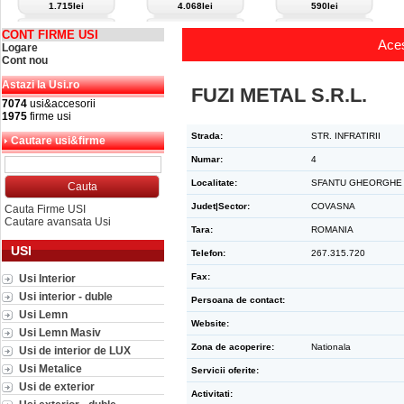
1.715lei
4.068lei
590lei
CONT FIRME USI
Aces
Logare
Cont nou
Astazi la Usi.ro
FUZI METAL S.R.L.
7074
usi&accesorii
1975
firme usi
Strada:
STR. INFRATIRII
Cautare usi&firme
Numar:
4
Localitate:
SFANTU GHEORGHE
Judet|Sector:
COVASNA
Cauta Firme USI
Cautare avansata Usi
Tara:
ROMANIA
USI
Telefon:
267.315.720
Fax:
Usi Interior
Usi interior - duble
Persoana de contact:
Usi Lemn
Website:
Usi Lemn Masiv
Zona de acoperire:
Nationala
Usi de interior de LUX
Usi Metalice
Servicii oferite:
Usi de exterior
Activitati: