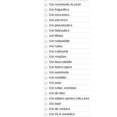
Usi rezistente la acizi
Usi frigorifice
Usi mecanice
Usi electrice
Usi pneumatice
Usi hidraulice
Usi liftate
Usi rabatabile
Usi rulou
Usi culisante
Usi rotative
Usi basculabile
Usi telescopice
Usi automate
Usi mobilier
Usi auto
Usi sobe, seminee
Usi de bloc
Usi atipice pentru vile,case
Usi baie
Usi de vizitare
Usi ALA metalice