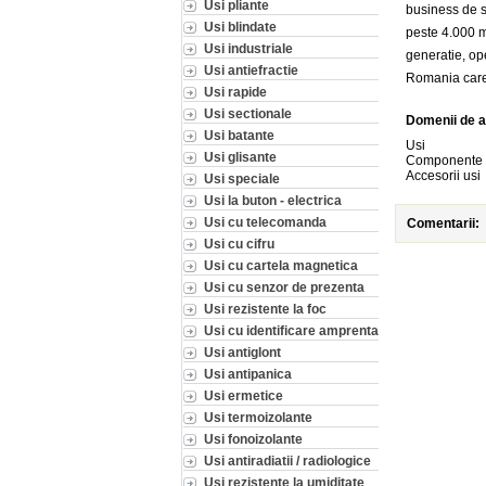
Usi pliante
business de s
Usi blindate
peste 4.000 m
Usi industriale
generatie, op
Usi antiefractie
Romania care 
Usi rapide
Usi sectionale
Domenii de a
Usi batante
Usi
Usi glisante
Componente 
Accesorii usi
Usi speciale
Usi la buton - electrica
Usi cu telecomanda
Comentarii:
Usi cu cifru
Usi cu cartela magnetica
Usi cu senzor de prezenta
Usi rezistente la foc
Usi cu identificare amprenta
Usi antiglont
Usi antipanica
Usi ermetice
Usi termoizolante
Usi fonoizolante
Usi antiradiatii / radiologice
Usi rezistente la umiditate