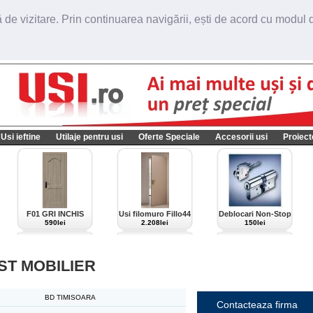
de vizitare. Prin continuarea navigării, ești de acord cu modul de
Usi ieftine
Utilaje pentru usi
Oferte Speciale
Accesorii usi
Proiect
F01 GRI INCHIS
Usi filomuro Fillo44
Deblocari Non-Stop
import Italia
590lei
2.208lei
150lei
ST MOBILIER
BD TIMISOARA
Contacteaza firma