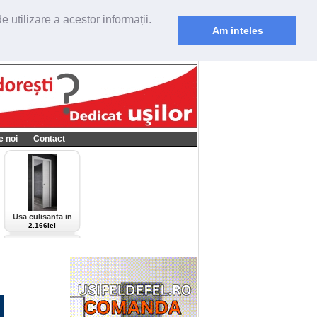
 utilizare a acestor informații.
Am inteles
e noi
Contact
Usa culisanta in
perete Scrigno,
2.166lei
model Cieca,
culoare alba-bianco