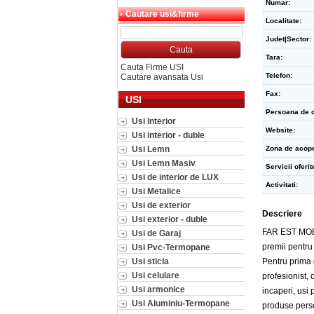
Numar:
Cautare usi&firme
Localitate:
Judet|Sector:
Tara:
Cauta Firme USI
Telefon:
Cautare avansata Usi
Fax:
USI
Persoana de c
Usi Interior
Website:
Usi interior - duble
Usi Lemn
Zona de acope
Usi Lemn Masiv
Servicii oferit
Usi de interior de LUX
Activitati:
Usi Metalice
Usi de exterior
Descriere
Usi exterior - duble
FAR EST MOBIL
Usi de Garaj
premii pentru
Usi Pvc-Termopane
Usi sticla
Pentru prima 
Usi celulare
profesionist, 
Usi armonice
incaperi, usi
Usi Aluminiu-Termopane
produse perso