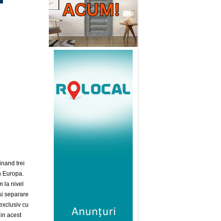
nand trei
n Europa.
 la nivel
usi separare
exclusiv cu
 in acest