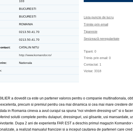
103
BUCURESTI
BUCURESTI
Lista puncte de lucru
ROMANIA
Trimite prin email
Tipareste
0213.50.41.70
Sesizează neregularitate
0213.50.41.70
ontact:
CATALIN NITU
Tiparit: 0
http://www.komandor.ro/
Trimis prin email: 0
rire:
Nationala
Contactat: 1
e:
Vizitat: 3318
IER a dovedit ca este un partener valoros pentru o companie multinationala, obti
 excelenta, precum si premiul pentru cea mai dinamica si cea mai mare crestere di
data in Romania cineva a avut curajul sa spuna “noi vindem dressing-uri” si o facem
oferind solutii complete pentru dulapuri, dressinguri, usi glisante, usi mansardate, 
 pivotante. Dupa 2 ani de experienta FAR EST a deschis primul magazin Komandor 
nalizate, a realizat manualul francizei si a inceput cautarea de parteneri care cred