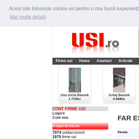
Acest site folosește cookie-uri pentru o mai bună experiență 
Mai multe detalii
Firme uși
Home
Anunturi
Articole
Usa sticla Bautek
Grilaj Bautek
1.715lei
4.068lei
CONT FIRME USI
Logare
FAR E
Cont nou
Astazi la Usi.ro
7074
usi&accesorii
Strada:
1975
firme usi