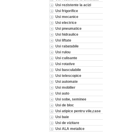
Usi rezistente la acizi
Usi frigorifice
Usi mecanice
Usi electrice
Usi pneumatice
Usi hidraulice
Usi liftate
Usi rabatabile
Usi rulou
Usi culisante
Usi rotative
Usi basculabile
Usi telescopice
Usi automate
Usi mobilier
Usi auto
Usi sobe, seminee
Usi de bloc
Usi atipice pentru vile,case
Usi baie
Usi de vizitare
Usi ALA metalice