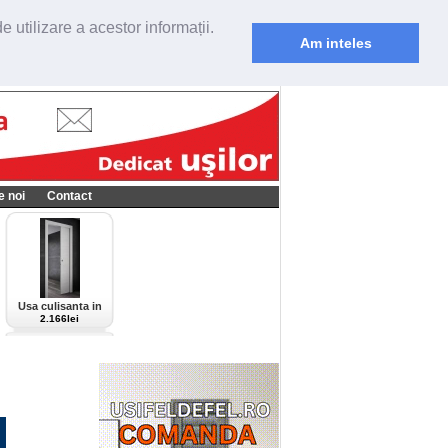
 utilizare a acestor informații.
Am inteles
e noi
Contact
Usa culisanta in
perete Scrigno,
2.166lei
model Cieca,
culoare alba-bianco