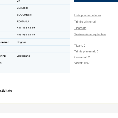
72
Bucuresti
BUCURESTI
Lista puncte de lucru
ROMANIA
Trimite prin email
Tipareste
021.212.02.87
Sesizează neregularitate
021.212.02.87
ontact:
Bogdan
Tiparit: 0
Trimis prin email: 0
rire:
Judeteana
Contactat: 2
e:
Vizitat: 1197
ctivitate