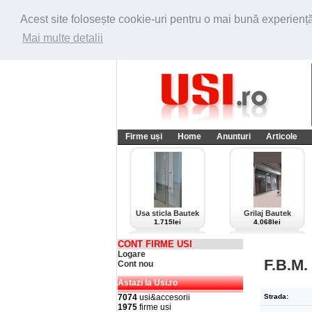
Acest site folosește cookie-uri pentru o mai bună experiență 
Mai multe detalii
Firme uși
Home
Anunturi
Articole
Usa sticla Bautek
Grilaj Bautek
1.715lei
4.068lei
CONT FIRME USI
Logare
F.B.M
Cont nou
Astazi la Usi.ro
7074
usi&accesorii
Strada:
1975
firme usi