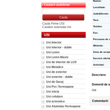
Numar:
Cautare usi&firme
Localitate:
Judet|Sector:
Tara:
Cauta Firme USI
Telefon:
Cautare avansata Usi
Fax:
USI
Persoana de c
Usi Interior
Website:
Usi interior - duble
Usi Lemn
Zona de acope
Usi Lemn Masiv
Servicii oferit
Usi de interior de LUX
Activitati:
Usi Metalice
Usi de exterior
Descriere
Usi exterior - duble
Usi de Garaj
Domenii de a
Usi Pvc-Termopane
Usi
Usi sticla
Usi celulare
Comentarii:
Usi armonice
Usi Aluminiu-Termopane