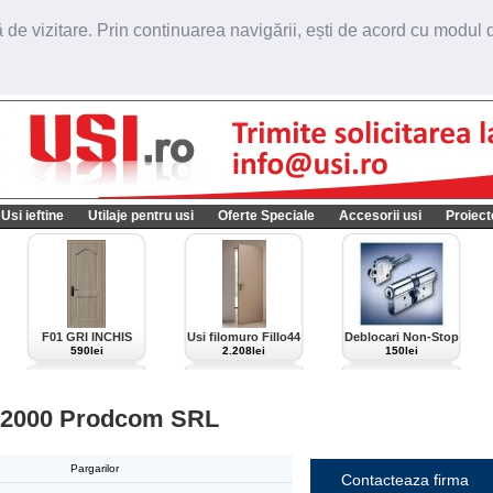
de vizitare. Prin continuarea navigării, ești de acord cu modul de
Usi ieftine
Utilaje pentru usi
Oferte Speciale
Accesorii usi
Proiect
F01 GRI INCHIS
Usi filomuro Fillo44
Deblocari Non-Stop
import Italia
590lei
2.208lei
150lei
. 2000 Prodcom SRL
Pargarilor
Contacteaza firma