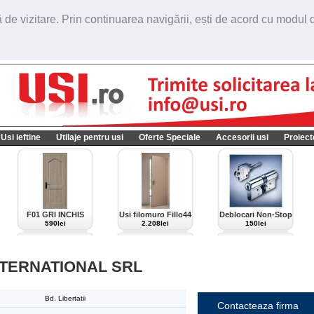
de vizitare. Prin continuarea navigării, ești de acord cu modul de
Usi ieftine
Utilaje pentru usi
Oferte Speciale
Accesorii usi
Proiect
F01 GRI INCHIS
Usi filomuro Fillo44
Deblocari Non-Stop
import Italia
590lei
2.208lei
150lei
NTERNATIONAL SRL
Bd. Libertatii
Contacteaza firma