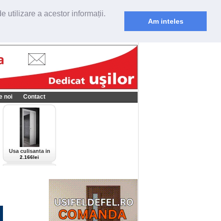
 utilizare a acestor informații.
Am inteles
e noi
Contact
Usa culisanta in
perete Scrigno,
2.166lei
model Cieca,
culoare alba-bianco