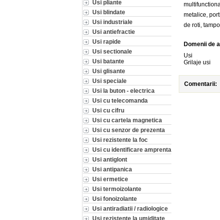
Usi pliante
multifunctiona
Usi blindate
metalice, por
Usi industriale
de roti, tampo
Usi antiefractie
Usi rapide
Domenii de a
Usi sectionale
Usi
Usi batante
Grilaje usi
Usi glisante
Usi speciale
Comentarii:
Usi la buton - electrica
Usi cu telecomanda
Usi cu cifru
Usi cu cartela magnetica
Usi cu senzor de prezenta
Usi rezistente la foc
Usi cu identificare amprenta
Usi antiglont
Usi antipanica
Usi ermetice
Usi termoizolante
Usi fonoizolante
Usi antiradiatii / radiologice
Usi rezistente la umiditate