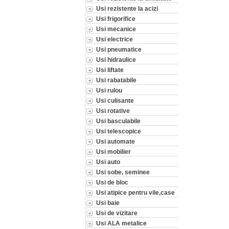
Usi rezistente la acizi
Usi frigorifice
Usi mecanice
Usi electrice
Usi pneumatice
Usi hidraulice
Usi liftate
Usi rabatabile
Usi rulou
Usi culisante
Usi rotative
Usi basculabile
Usi telescopice
Usi automate
Usi mobilier
Usi auto
Usi sobe, seminee
Usi de bloc
Usi atipice pentru vile,case
Usi baie
Usi de vizitare
Usi ALA metalice