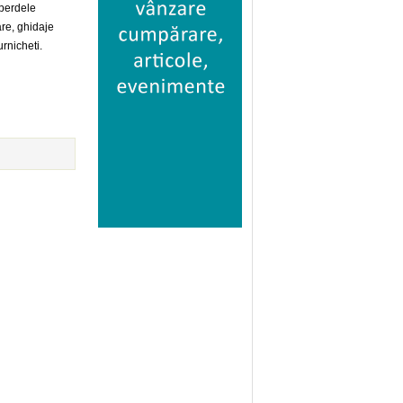
 perdele
are, ghidaje
urnicheti.