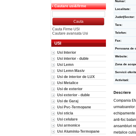
Numar:
Cautare usi&firme
Localitate:
Judet|Sector:
Tara:
Cauta Firme USI
Telefon:
Cautare avansata Usi
Fax:
USI
Persoana de c
Usi Interior
Website:
Usi interior - duble
Usi Lemn
Zona de acope
Usi Lemn Masiv
Servicii oferit
Usi de interior de LUX
Activitati:
Usi Metalice
Usi de exterior
Descriere
Usi exterior - duble
Compania EMI 
Usi de Garaj
urmatoarelor p
Usi Pvc-Termopane
Usi sticla
echipamente d
Usi celulare
anti-foc batan
Usi armonice
ansambluri rez
Usi Aluminiu-Termopane
metalice culis