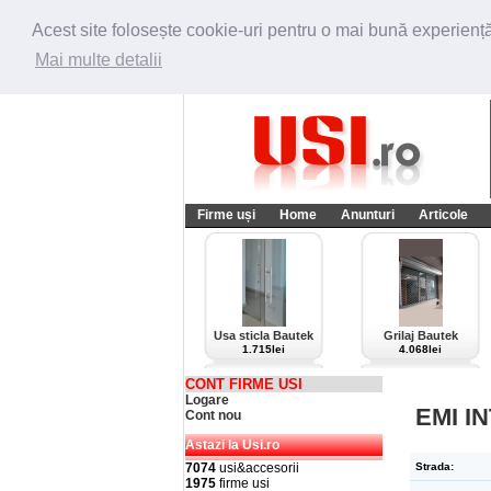
Acest site folosește cookie-uri pentru o mai bună experiență 
Mai multe detalii
Firme uși
Home
Anunturi
Articole
Usa sticla Bautek
Grilaj Bautek
1.715lei
4.068lei
CONT FIRME USI
Logare
EMI I
Cont nou
Astazi la Usi.ro
7074
usi&accesorii
Strada:
1975
firme usi