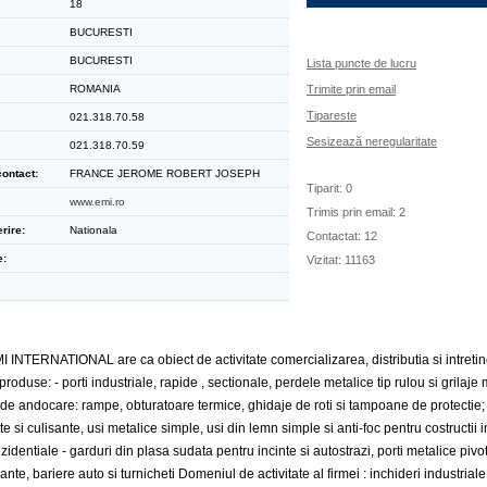
18
BUCURESTI
BUCURESTI
Lista puncte de lucru
ROMANIA
Trimite prin email
Tipareste
021.318.70.58
Sesizează neregularitate
021.318.70.59
ontact:
FRANCE JEROME ROBERT JOSEPH
Tiparit: 0
www.emi.ro
Trimis prin email: 2
rire:
Nationala
Contactat: 12
e:
Vizitat: 11163
INTERNATIONAL are ca obiect de activitate comercializarea, distributia si intreti
roduse: - porti industriale, rapide , sectionale, perdele metalice tip rulou si grilaje 
e andocare: rampe, obturatoare termice, ghidaje de roti si tampoane de protectie; 
te si culisante, usi metalice simple, usi din lemn simple si anti-foc pentru costructii i
identiale - garduri din plasa sudata pentru incinte si autostrazi, porti metalice pivot
ante, bariere auto si turnicheti Domeniul de activitate al firmei : inchideri industriale