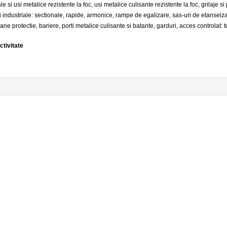
le si usi metalice rezistente la foc, usi metalice culisante rezistente la foc, grilaje si
ti industriale: sectionale, rapide, armonice, rampe de egalizare, sas-uri de etanseiz
ane protectie, bariere, porti metalice culisante si batante, garduri, acces controlat: t
ctivitate