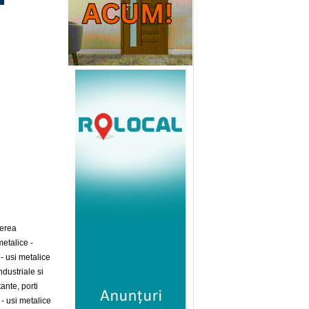
nerea
metalice -
- usi metalice
ndustriale si
ante, porti
 - usi metalice