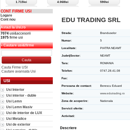
1.715lei
4.068lei
590lei
CONT FIRME USI
Logare
EDU TRADING SRL
Cont nou
Astazi la Usi.ro
7074
usi&accesorii
Strada:
Branduselor
1975
firme usi
Numar:
5
Cautare usi&firme
Localitate:
PIATRA NEAMT
Judet|Sector:
NEAMT
Tara:
ROMANIA
Cauta Firme USI
Telefon:
0747.28.41.08
Cautare avansata Usi
Fax:
USI
Persoana de contact:
Berescu Eduard
Usi Interior
Website:
www.edutrading.ro
Usi interior - duble
Usi Lemn
Zona de acoperire:
Nationala
Usi Lemn Masiv
Servicii oferite:
Usi de interior de LUX
Activitati:
Usi Metalice
Usi de exterior
Descriere