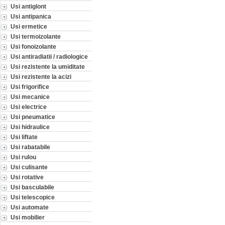
Usi antiglont
Usi antipanica
Usi ermetice
Usi termoizolante
Usi fonoizolante
Usi antiradiatii / radiologice
Usi rezistente la umiditate
Usi rezistente la acizi
Usi frigorifice
Usi mecanice
Usi electrice
Usi pneumatice
Usi hidraulice
Usi liftate
Usi rabatabile
Usi rulou
Usi culisante
Usi rotative
Usi basculabile
Usi telescopice
Usi automate
Usi mobilier