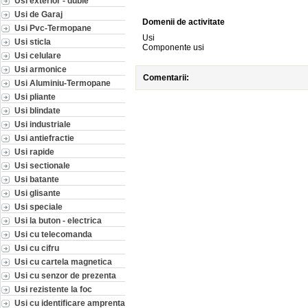
Usi exterior - duble
Usi de Garaj
Domenii de activitate
Usi Pvc-Termopane
Usi
Usi sticla
Componente usi
Usi celulare
Usi armonice
Comentarii:
Usi Aluminiu-Termopane
Usi pliante
Usi blindate
Usi industriale
Usi antiefractie
Usi rapide
Usi sectionale
Usi batante
Usi glisante
Usi speciale
Usi la buton - electrica
Usi cu telecomanda
Usi cu cifru
Usi cu cartela magnetica
Usi cu senzor de prezenta
Usi rezistente la foc
Usi cu identificare amprenta