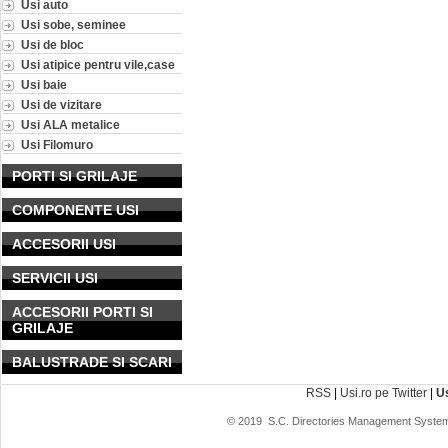
Usi auto
Usi sobe, seminee
Usi de bloc
Usi atipice pentru vile,case
Usi baie
Usi de vizitare
Usi ALA metalice
Usi Filomuro
PORTI SI GRILAJE
COMPONENTE USI
ACCESORII USI
SERVICII USI
ACCESORII PORTI SI
GRILAJE
BALUSTRADE SI SCARI
RSS
|
Usi.ro pe Twitter
|
U
© 2019
S.C. Directories Management System