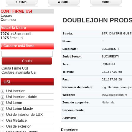
1.715lei
4.068lei
590lei
CONT FIRME USI
Logare
DOUBLEJOHN PRODSE
Cont nou
Astazi la Usi.ro
7074
usi&accesorii
Strada:
STR. DIMITRIE GUST
1975
firme usi
Numar:
3
Cautare usi&firme
Localitate:
BUCURESTI
Judet|Sector:
BUCURESTI
Tara:
ROMANIA
Cauta Firme USI
Telefon:
021.637.03.58
Cautare avansata Usi
Fax:
021.637.03.58
USI
Persoana de contact:
Ing. Badarau Ioan (dir
Usi Interior
Website:
www.doublejohn.ro
Usi interior - duble
Usi Lemn
Zona de acoperire:
Nationala
Usi Lemn Masiv
Servicii oferite:
Usi de interior de LUX
Activitati:
Usi Metalice
Usi de exterior
Descriere