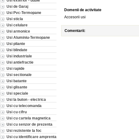
Usi exterior - duble
Usi de Garaj
Domenii de activitate
Usi Pvc-Termopane
Accesorii usi
Usi sticla
Usi celulare
Comentarii:
Usi armonice
Usi Aluminiu-Termopane
Usi pliante
Usi blindate
Usi industriale
Usi antiefractie
Usi rapide
Usi sectionale
Usi batante
Usi glisante
Usi speciale
Usi la buton - electrica
Usi cu telecomanda
Usi cu cifru
Usi cu cartela magnetica
Usi cu senzor de prezenta
Usi rezistente la foc
Usi cu identificare amprenta