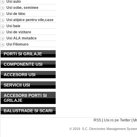
Usi auto
Usi sobe, seminee
Usi de bloc
Usi atipice pentru vile,case
Usi baie
Usi de vizitare
Usi ALA metalice
Usi Filomuro
PORTI SI GRILAJE
COMPONENTE USI
ACCESORII USI
SERVICII USI
ACCESORII PORTI SI
GRILAJE
BALUSTRADE SI SCARI
RSS
|
Usi.ro pe Twitter
|
U
© 2019
S.C. Directories Management System