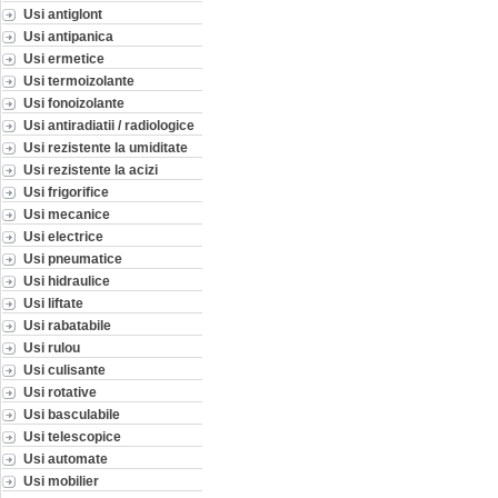
Usi antiglont
Usi antipanica
Usi ermetice
Usi termoizolante
Usi fonoizolante
Usi antiradiatii / radiologice
Usi rezistente la umiditate
Usi rezistente la acizi
Usi frigorifice
Usi mecanice
Usi electrice
Usi pneumatice
Usi hidraulice
Usi liftate
Usi rabatabile
Usi rulou
Usi culisante
Usi rotative
Usi basculabile
Usi telescopice
Usi automate
Usi mobilier