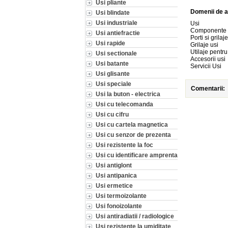
Usi pliante
Domenii de a
Usi blindate
Usi industriale
Usi
Componente 
Usi antiefractie
Porti si grilaje
Usi rapide
Grilaje usi
Utilaje pentru
Usi sectionale
Accesorii usi
Usi batante
Servicii Usi
Usi glisante
Usi speciale
Comentarii:
Usi la buton - electrica
Usi cu telecomanda
Usi cu cifru
Usi cu cartela magnetica
Usi cu senzor de prezenta
Usi rezistente la foc
Usi cu identificare amprenta
Usi antiglont
Usi antipanica
Usi ermetice
Usi termoizolante
Usi fonoizolante
Usi antiradiatii / radiologice
Usi rezistente la umiditate