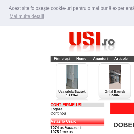
Acest site folosește cookie-uri pentru o mai bună experiență 
Mai multe detalii
Firme uși
Home
Anunturi
Articole
Usa sticla Bautek
Grilaj Bautek
1.715lei
4.068lei
CONT FIRME USI
Logare
Cont nou
Astazi la Usi.ro
DOBE
7074
usi&accesorii
1975
firme usi