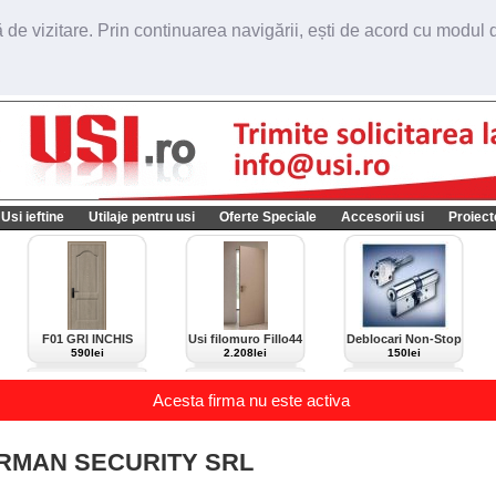
de vizitare. Prin continuarea navigării, ești de acord cu modul de
Usi ieftine
Utilaje pentru usi
Oferte Speciale
Accesorii usi
Proiect
F01 GRI INCHIS
Usi filomuro Fillo44
Deblocari Non-Stop
import Italia
590lei
2.208lei
150lei
Acesta firma nu este activa
RMAN SECURITY SRL