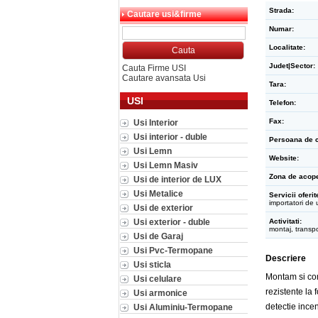
Strada:
Cautare usi&firme
Numar:
Localitate:
Judet|Sector:
Cauta Firme USI
Cautare avansata Usi
Tara:
USI
Telefon:
Fax:
Usi Interior
Usi interior - duble
Persoana de c
Usi Lemn
Website:
Usi Lemn Masiv
Zona de acope
Usi de interior de LUX
Usi Metalice
Servicii oferit
importatori de 
Usi de exterior
Usi exterior - duble
Activitati:
montaj, transpo
Usi de Garaj
Usi Pvc-Termopane
Descriere
Usi sticla
Montam si come
Usi celulare
rezistente la
Usi armonice
detectie incen
Usi Aluminiu-Termopane