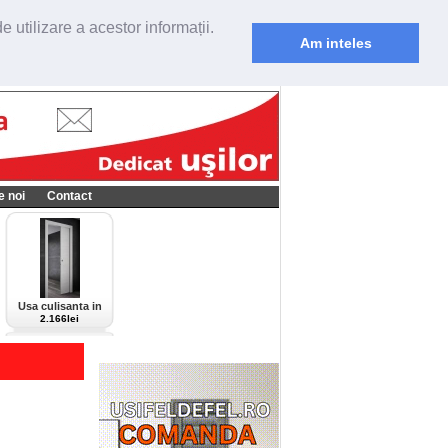
 utilizare a acestor informații.
Am inteles
e noi
Contact
Usa culisanta in
perete Scrigno,
2.166lei
model Cieca,
culoare alba-bianco