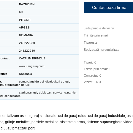
RAZBOIENI
Contacteaza firma
6G
PITESTI
ARGES
Lista puncte de lucru
ROMANIA
Trimite prin email
Tipareste
248222280
Sesizează neregularitate
248222280
ontact:
CATALIN BRINDUSI
Tiparit: 0
www.usagaraj.com
Trimis prin email: 1
rire:
Nationala
Contactat: 0
e:
comercianti de usi, distribuitori de usi,
Vizitat: 1431
usi, producatori de usi
capitonari usi, deblocari, service, garantie,
rt, consultanta
rcializam usi de garaj sectionale, usi de garaj rulou, usi de garaj industriale, usi 
 foc, grilaje metalice, perdele metalice, sisteme alarma, sisteme supraveghere video
diu, automatizari porti