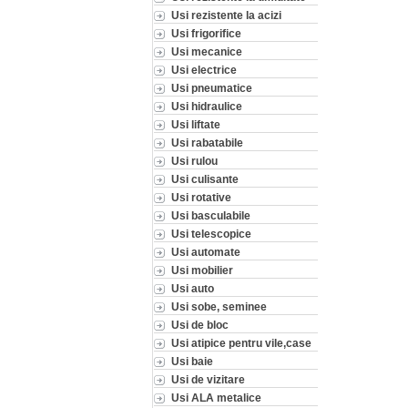
Usi rezistente la acizi
Usi frigorifice
Usi mecanice
Usi electrice
Usi pneumatice
Usi hidraulice
Usi liftate
Usi rabatabile
Usi rulou
Usi culisante
Usi rotative
Usi basculabile
Usi telescopice
Usi automate
Usi mobilier
Usi auto
Usi sobe, seminee
Usi de bloc
Usi atipice pentru vile,case
Usi baie
Usi de vizitare
Usi ALA metalice