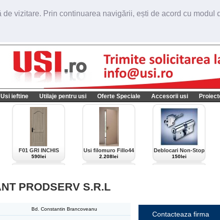
de vizitare. Prin continuarea navigării, ești de acord cu modul de
Usi ieftine
Utilaje pentru usi
Oferte Speciale
Accesorii usi
Proiect
F01 GRI INCHIS
Usi filomuro Fillo44
Deblocari Non-Stop
import Italia
590lei
2.208lei
150lei
NT PRODSERV S.R.L
Bd. Constantin Brancoveanu
Contacteaza firma