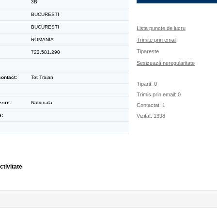
3B
BUCURESTI
BUCURESTI
Lista puncte de lucru
ROMANIA
Trimite prin email
Tipareste
722.581.290
Sesizează neregularitate
ontact:
Tot Traian
Tiparit: 0
Trimis prin email: 0
rire:
Nationala
Contactat: 1
e:
Vizitat: 1398
ctivitate