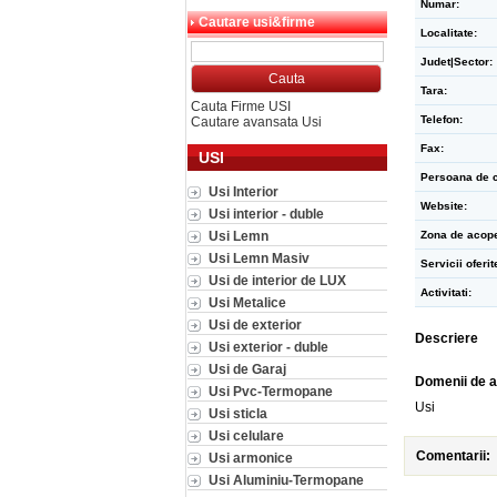
Numar:
Cautare usi&firme
Localitate:
Judet|Sector:
Tara:
Cauta Firme USI
Telefon:
Cautare avansata Usi
Fax:
USI
Persoana de c
Usi Interior
Website:
Usi interior - duble
Usi Lemn
Zona de acope
Usi Lemn Masiv
Servicii oferit
Usi de interior de LUX
Activitati:
Usi Metalice
Usi de exterior
Descriere
Usi exterior - duble
Usi de Garaj
Domenii de a
Usi Pvc-Termopane
Usi
Usi sticla
Usi celulare
Comentarii:
Usi armonice
Usi Aluminiu-Termopane