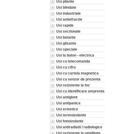
Usi pliante
Usi blindate
Usi industriale
Usi antiefractie
Usi rapide
Usi sectionale
Usi batante
Usi glisante
Usi speciale
Usi la buton - electrica
Usi cu telecomanda
Usi cu cifru
Usi cu cartela magnetica
Usi cu senzor de prezenta
Usi rezistente la foc
Usi cu identificare amprenta
Usi antiglont
Usi antipanica
Usi ermetice
Usi termoizolante
Usi fonoizolante
Usi antiradiatii / radiologice
Usi rezistente la umiditate