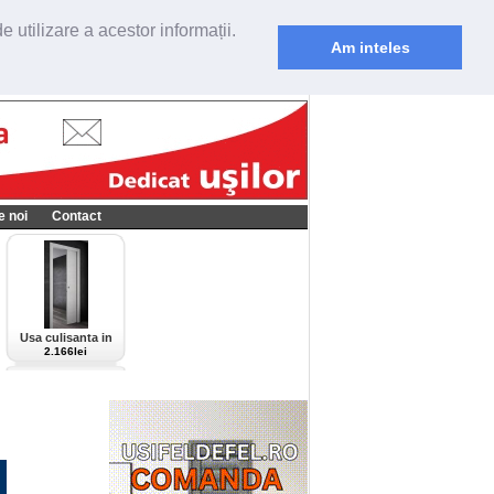
 utilizare a acestor informații.
Am inteles
e noi
Contact
Usa culisanta in
perete Scrigno,
2.166lei
model Cieca,
culoare alba-bianco