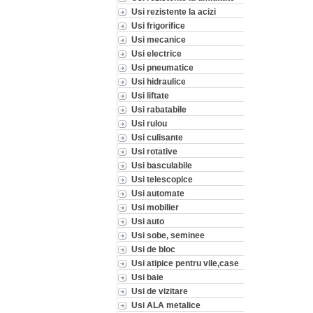
Usi rezistente la acizi
Usi frigorifice
Usi mecanice
Usi electrice
Usi pneumatice
Usi hidraulice
Usi liftate
Usi rabatabile
Usi rulou
Usi culisante
Usi rotative
Usi basculabile
Usi telescopice
Usi automate
Usi mobilier
Usi auto
Usi sobe, seminee
Usi de bloc
Usi atipice pentru vile,case
Usi baie
Usi de vizitare
Usi ALA metalice