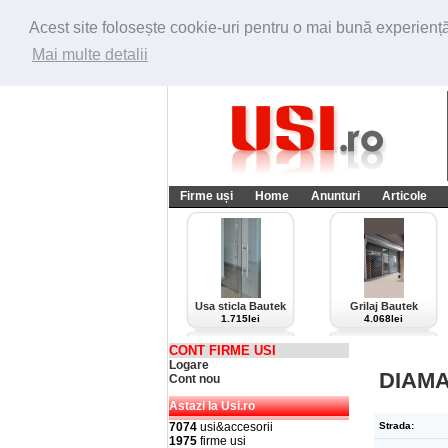
Acest site folosește cookie-uri pentru o mai bună experiență 
Mai multe detalii
Firme uși
Home
Anunturi
Articole
Usa sticla Bautek
Grilaj Bautek
1.715lei
4.068lei
CONT FIRME USI
Logare
DIAMA
Cont nou
Astazi la Usi.ro
7074
usi&accesorii
Strada:
1975
firme usi