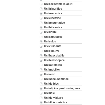
Usi rezistente la acizi
Usi frigorifice
Usi mecanice
Usi electrice
Usi pneumatice
Usi hidraulice
Usi liftate
Usi rabatabile
Usi rulou
Usi culisante
Usi rotative
Usi basculabile
Usi telescopice
Usi automate
Usi mobilier
Usi auto
Usi sobe, seminee
Usi de bloc
Usi atipice pentru vile,case
Usi baie
Usi de vizitare
Usi ALA metalice