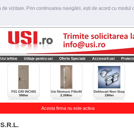
de vizitare. Prin continuarea navigării, ești de acord cu modul de
Usi ieftine
Utilaje pentru usi
Oferte Speciale
Accesorii usi
Proiect
F01 GRI INCHIS
Usi filomuro Fillo44
Deblocari Non-Stop
import Italia
590lei
2.208lei
150lei
Acesta firma nu este activa
S.R.L.