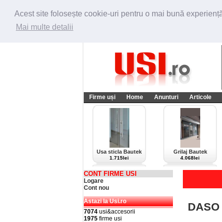
Acest site folosește cookie-uri pentru o mai bună experiență 
Mai multe detalii
Firme uși
Home
Anunturi
Articole
Usa sticla Bautek
Grilaj Bautek
1.715lei
4.068lei
CONT FIRME USI
Logare
Cont nou
Astazi la Usi.ro
DASO 
7074
usi&accesorii
1975
firme usi