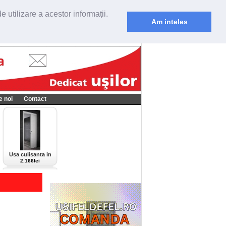
 utilizare a acestor informații.
Am inteles
e noi
Contact
Usa culisanta in
perete Scrigno,
2.166lei
model Cieca,
culoare alba-bianco