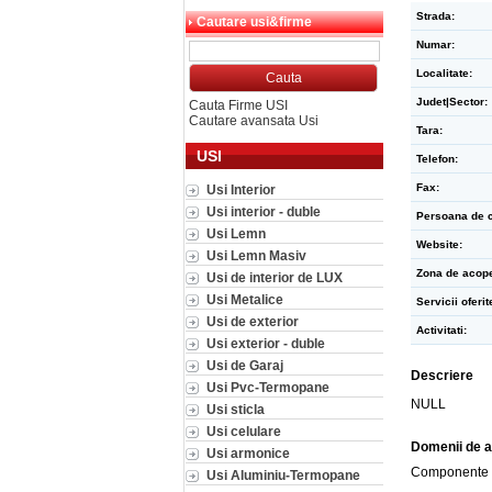
Strada:
Cautare usi&firme
Numar:
Localitate:
Judet|Sector:
Cauta Firme USI
Cautare avansata Usi
Tara:
USI
Telefon:
Fax:
Usi Interior
Usi interior - duble
Persoana de c
Usi Lemn
Website:
Usi Lemn Masiv
Zona de acope
Usi de interior de LUX
Usi Metalice
Servicii oferit
Usi de exterior
Activitati:
Usi exterior - duble
Usi de Garaj
Descriere
Usi Pvc-Termopane
NULL
Usi sticla
Usi celulare
Domenii de a
Usi armonice
Componente 
Usi Aluminiu-Termopane