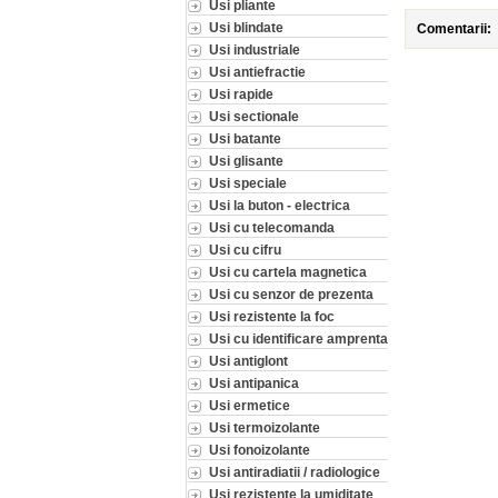
Usi pliante
Usi blindate
Comentarii:
Usi industriale
Usi antiefractie
Usi rapide
Usi sectionale
Usi batante
Usi glisante
Usi speciale
Usi la buton - electrica
Usi cu telecomanda
Usi cu cifru
Usi cu cartela magnetica
Usi cu senzor de prezenta
Usi rezistente la foc
Usi cu identificare amprenta
Usi antiglont
Usi antipanica
Usi ermetice
Usi termoizolante
Usi fonoizolante
Usi antiradiatii / radiologice
Usi rezistente la umiditate