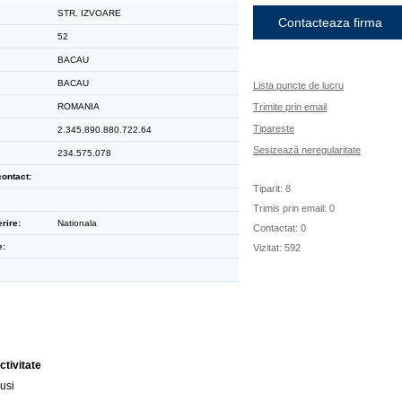
STR. IZVOARE
Contacteaza firma
52
BACAU
BACAU
Lista puncte de lucru
ROMANIA
Trimite prin email
Tipareste
2.345.890.880.722.64
Sesizează neregularitate
234.575.078
ontact:
Tiparit: 8
Trimis prin email: 0
rire:
Nationala
Contactat: 0
e:
Vizitat: 592
ctivitate
usi