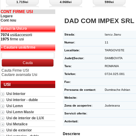
1.715lei
4.068lei
590lei
CONT FIRME USI
Logare
DAD COM IMPEX SRL
Cont nou
Astazi la Usi.ro
7074
usi&accesorii
Strada:
Iancu Jianu
1975
firme usi
Numar:
11
Cautare usi&firme
Localitate:
TARGOVISTE
Judet|Sector:
DAMBOVITA
Tara:
ROMANIA
Cauta Firme USI
Telefon:
0724.025.081
Cautare avansata Usi
Fax:
USI
Persoana de contact:
Dumitrache Adrian
Usi Interior
Website:
Usi interior - duble
Usi Lemn
Zona de acoperire:
Judeteana
Usi Lemn Masiv
Servicii oferite:
Usi de interior de LUX
Activitati:
Usi Metalice
Usi de exterior
Descriere