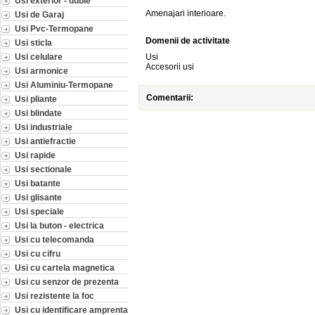
Usi exterior - duble
Amenajari interioare.
Usi de Garaj
Usi Pvc-Termopane
Domenii de activitate
Usi sticla
Usi celulare
Usi
Accesorii usi
Usi armonice
Usi Aluminiu-Termopane
Comentarii:
Usi pliante
Usi blindate
Usi industriale
Usi antiefractie
Usi rapide
Usi sectionale
Usi batante
Usi glisante
Usi speciale
Usi la buton - electrica
Usi cu telecomanda
Usi cu cifru
Usi cu cartela magnetica
Usi cu senzor de prezenta
Usi rezistente la foc
Usi cu identificare amprenta