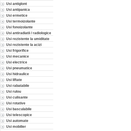
Usi antiglont
Usi antipanica
Usi ermetice
Usi termoizolante
Usi fonoizolante
Usi antiradiatii / radiologice
Usi rezistente la umiditate
Usi rezistente la acizi
Usi frigorifice
Usi mecanice
Usi electrice
Usi pneumatice
Usi hidraulice
Usi liftate
Usi rabatabile
Usi rulou
Usi culisante
Usi rotative
Usi basculabile
Usi telescopice
Usi automate
Usi mobilier