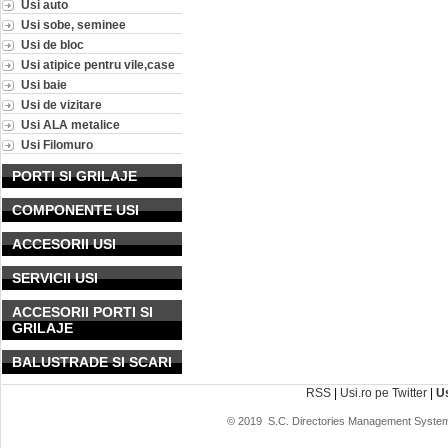
Usi auto
Usi sobe, seminee
Usi de bloc
Usi atipice pentru vile,case
Usi baie
Usi de vizitare
Usi ALA metalice
Usi Filomuro
PORTI SI GRILAJE
COMPONENTE USI
ACCESORII USI
SERVICII USI
ACCESORII PORTI SI
GRILAJE
BALUSTRADE SI SCARI
RSS
|
Usi.ro pe Twitter
|
U
© 2019
S.C. Directories Management System