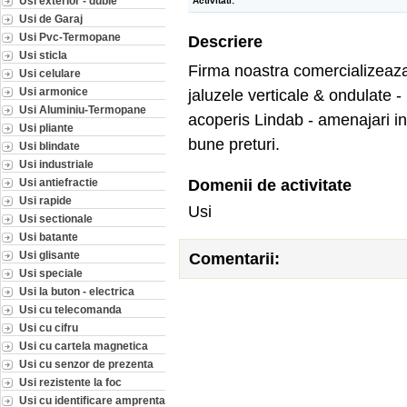
Usi exterior - duble
Activitati:
Usi de Garaj
Usi Pvc-Termopane
Descriere
Usi sticla
Firma noastra comercializeaza
Usi celulare
Usi armonice
jaluzele verticale & ondulate - r
Usi Aluminiu-Termopane
acoperis Lindab - amenajari in
Usi pliante
bune preturi.
Usi blindate
Usi industriale
Domenii de activitate
Usi antiefractie
Usi rapide
Usi
Usi sectionale
Usi batante
Usi glisante
Comentarii:
Usi speciale
Usi la buton - electrica
Usi cu telecomanda
Usi cu cifru
Usi cu cartela magnetica
Usi cu senzor de prezenta
Usi rezistente la foc
Usi cu identificare amprenta