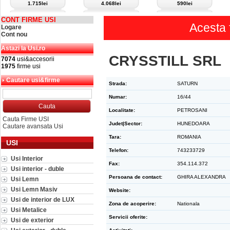
1.715lei
4.068lei
590lei
CONT FIRME USI
Acesta 
Logare
Cont nou
Astazi la Usi.ro
CRYSSTILL SRL
7074
usi&accesorii
1975
firme usi
Cautare usi&firme
Strada:
SATURN
Numar:
16/44
Localitate:
PETROSANI
Cauta Firme USI
Judet|Sector:
HUNEDOARA
Cautare avansata Usi
Tara:
ROMANIA
USI
Telefon:
743233729
Usi Interior
Fax:
354.114.372
Usi interior - duble
Persoana de contact:
GHIRA ALEXANDRA
Usi Lemn
Usi Lemn Masiv
Website:
Usi de interior de LUX
Zona de acoperire:
Nationala
Usi Metalice
Servicii oferite:
Usi de exterior