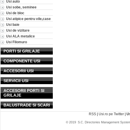
Usi auto
Usi sobe, seminee
Usi de bloc
Usi atipice pentru vile,case
Usi baie
Usi de vizitare
Usi ALA metalice
Usi Filomuro
PORTI SI GRILAJE
COMPONENTE USI
ACCESORII USI
SERVICII USI
ACCESORII PORTI SI
GRILAJE
BALUSTRADE SI SCARI
RSS
|
Usi.ro pe Twitter
|
U
© 2019
S.C. Directories Management System