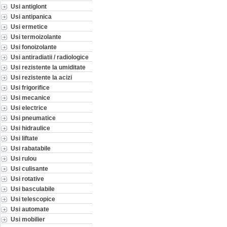
Usi antiglont
Usi antipanica
Usi ermetice
Usi termoizolante
Usi fonoizolante
Usi antiradiatii / radiologice
Usi rezistente la umiditate
Usi rezistente la acizi
Usi frigorifice
Usi mecanice
Usi electrice
Usi pneumatice
Usi hidraulice
Usi liftate
Usi rabatabile
Usi rulou
Usi culisante
Usi rotative
Usi basculabile
Usi telescopice
Usi automate
Usi mobilier