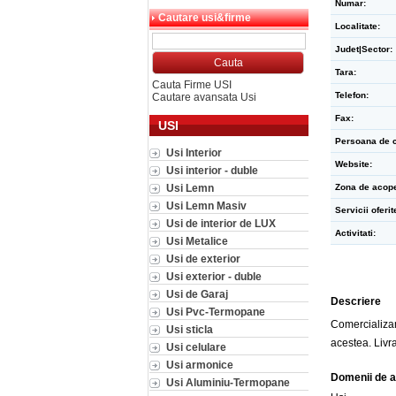
Numar:
Cautare usi&firme
Localitate:
Judet|Sector:
Tara:
Cauta Firme USI
Telefon:
Cautare avansata Usi
Fax:
USI
Persoana de c
Usi Interior
Website:
Usi interior - duble
Usi Lemn
Zona de acope
Usi Lemn Masiv
Servicii oferit
Usi de interior de LUX
Activitati:
Usi Metalice
Usi de exterior
Usi exterior - duble
Usi de Garaj
Descriere
Usi Pvc-Termopane
Comercializam
Usi sticla
acestea. Livr
Usi celulare
Usi armonice
Domenii de a
Usi Aluminiu-Termopane