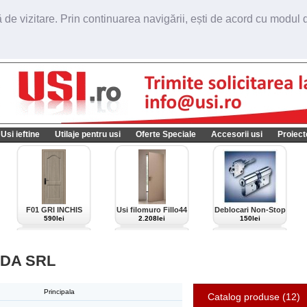
de vizitare. Prin continuarea navigării, ești de acord cu modul de
Usi ieftine
Utilaje pentru usi
Oferte Speciale
Accesorii usi
Proiect
F01 GRI INCHIS
Usi filomuro Fillo44
Deblocari Non-Stop
import Italia
590lei
2.208lei
150lei
DA SRL
Principala
Catalog produse (12)