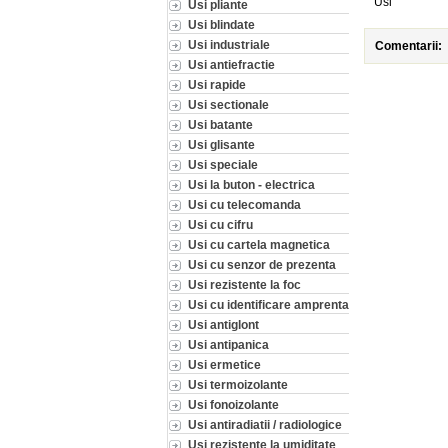
Usi
Usi pliante
Usi blindate
Usi industriale
Comentarii:
Usi antiefractie
Usi rapide
Usi sectionale
Usi batante
Usi glisante
Usi speciale
Usi la buton - electrica
Usi cu telecomanda
Usi cu cifru
Usi cu cartela magnetica
Usi cu senzor de prezenta
Usi rezistente la foc
Usi cu identificare amprenta
Usi antiglont
Usi antipanica
Usi ermetice
Usi termoizolante
Usi fonoizolante
Usi antiradiatii / radiologice
Usi rezistente la umiditate