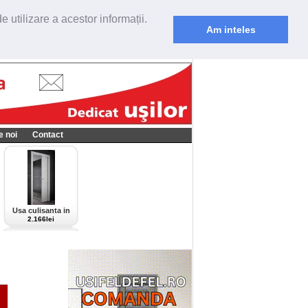
 utilizare a acestor informații.
Am inteles
e noi
Contact
Usa culisanta in
perete Scrigno,
2.166lei
model Cieca,
culoare alba-bianco