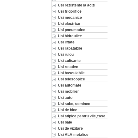
Usi rezistente la acizi
Usi frigorifice
Usi mecanice
Usi electrice
Usi pneumatice
Usi hidraulice
Usi liftate
Usi rabatabile
Usi rulou
Usi culisante
Usi rotative
Usi basculabile
Usi telescopice
Usi automate
Usi mobilier
Usi auto
Usi sobe, seminee
Usi de bloc
Usi atipice pentru vile,case
Usi baie
Usi de vizitare
Usi ALA metalice