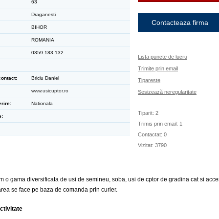
63
Draganesti
Contacteaza firma
BIHOR
ROMANIA
0359.183.132
Lista puncte de lucru
Trimite prin email
ontact:
Briciu Daniel
Tipareste
www.usicuptor.ro
Sesizează neregularitate
rire:
Nationala
Tiparit: 2
e:
Trimis prin email: 1
Contactat: 0
Vizitat: 3790
 o gama diversificata de usi de semineu, soba, usi de cptor de gradina cat si acce
area se face pe baza de comanda prin curier.
ctivitate