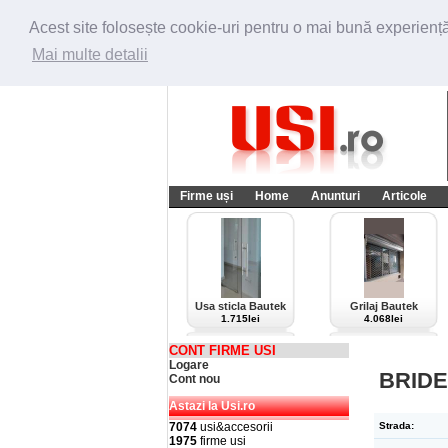
Acest site folosește cookie-uri pentru o mai bună experiență 
Mai multe detalii
Firme uși
Home
Anunturi
Articole
Usa sticla Bautek
Grilaj Bautek
1.715lei
4.068lei
CONT FIRME USI
Logare
BRIDE
Cont nou
Astazi la Usi.ro
7074
usi&accesorii
Strada:
1975
firme usi