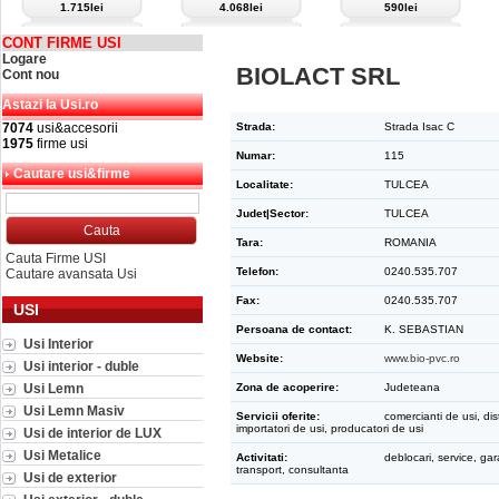
1.715lei
4.068lei
590lei
CONT FIRME USI
Logare
BIOLACT SRL
Cont nou
Astazi la Usi.ro
7074
usi&accesorii
Strada:
Strada Isac C
1975
firme usi
Numar:
115
Cautare usi&firme
Localitate:
TULCEA
Judet|Sector:
TULCEA
Tara:
ROMANIA
Cauta Firme USI
Telefon:
0240.535.707
Cautare avansata Usi
Fax:
0240.535.707
USI
Persoana de contact:
K. SEBASTIAN
Usi Interior
Website:
www.bio-pvc.ro
Usi interior - duble
Usi Lemn
Zona de acoperire:
Judeteana
Usi Lemn Masiv
Servicii oferite:
comercianti de usi, dist
importatori de usi, producatori de usi
Usi de interior de LUX
Usi Metalice
Activitati:
deblocari, service, gar
transport, consultanta
Usi de exterior