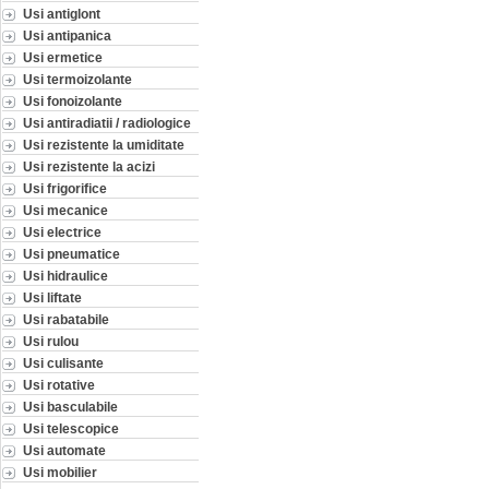
Usi antiglont
Usi antipanica
Usi ermetice
Usi termoizolante
Usi fonoizolante
Usi antiradiatii / radiologice
Usi rezistente la umiditate
Usi rezistente la acizi
Usi frigorifice
Usi mecanice
Usi electrice
Usi pneumatice
Usi hidraulice
Usi liftate
Usi rabatabile
Usi rulou
Usi culisante
Usi rotative
Usi basculabile
Usi telescopice
Usi automate
Usi mobilier