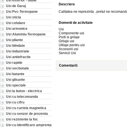
Usi exterior - duble
Descriere
Usi de Garaj
Usi Pvc-Termopane
Calitatea ne reprezinta , pretul ne recomand
Usi sticla
Domenii de activitate
Usi celulare
Usi armonice
Usi
Componente usi
Usi Aluminiu-Termopane
Porti si grilaje
Usi pliante
Grilaje usi
Utilaje pentru usi
Usi blindate
Accesorii usi
Usi industriale
Servicii Usi
Usi antiefractie
Usi rapide
Comentarii:
Usi sectionale
Usi batante
Usi glisante
Usi speciale
Usi la buton - electrica
Usi cu telecomanda
Usi cu cifru
Usi cu cartela magnetica
Usi cu senzor de prezenta
Usi rezistente la foc
Usi cu identificare amprenta