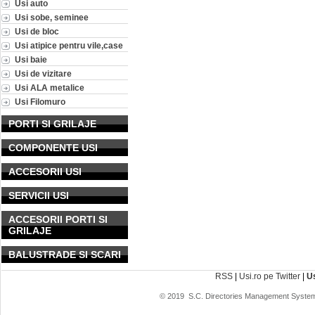
Usi auto
Usi sobe, seminee
Usi de bloc
Usi atipice pentru vile,case
Usi baie
Usi de vizitare
Usi ALA metalice
Usi Filomuro
PORTI SI GRILAJE
COMPONENTE USI
ACCESORII USI
SERVICII USI
ACCESORII PORTI SI
GRILAJE
BALUSTRADE SI SCARI
RSS
|
Usi.ro pe Twitter
|
U
© 2019
S.C. Directories Management System