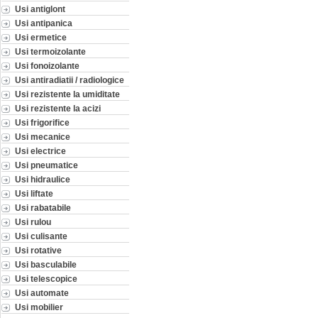
Usi antiglont
Usi antipanica
Usi ermetice
Usi termoizolante
Usi fonoizolante
Usi antiradiatii / radiologice
Usi rezistente la umiditate
Usi rezistente la acizi
Usi frigorifice
Usi mecanice
Usi electrice
Usi pneumatice
Usi hidraulice
Usi liftate
Usi rabatabile
Usi rulou
Usi culisante
Usi rotative
Usi basculabile
Usi telescopice
Usi automate
Usi mobilier