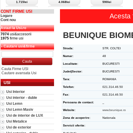
1.715lei
4.068lei
590lei
CONT FIRME USI
Acesta 
Logare
Cont nou
Astazi la Usi.ro
BEUNIQUE BIOME
7074
usi&accesorii
1975
firme usi
Cautare usi&firme
Strada:
STR. COLTEI
Numar:
48
Localitate:
BUCURESTI
Cauta Firme USI
Judet|Sector:
BUCURESTI
Cautare avansata Usi
Tara:
ROMANIA
USI
Telefon:
021.314.46.50
Usi Interior
Fax:
021.314.46.50
Usi interior - duble
Persoana de contact:
_
Usi Lemn
Usi Lemn Masiv
Website:
www.beunique.ro
Usi de interior de LUX
Zona de acoperire:
Nationala
Usi Metalice
Servicii oferite:
Usi de exterior