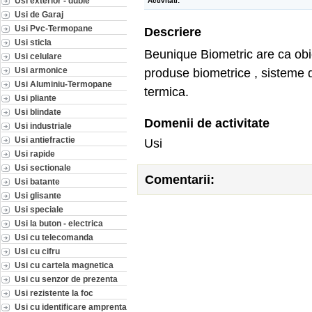
Usi exterior - duble
Activitati:
Usi de Garaj
Usi Pvc-Termopane
Descriere
Usi sticla
Beunique Biometric are ca obiec
Usi celulare
Usi armonice
produse biometrice , sisteme d
Usi Aluminiu-Termopane
termica.
Usi pliante
Usi blindate
Domenii de activitate
Usi industriale
Usi antiefractie
Usi
Usi rapide
Usi sectionale
Comentarii:
Usi batante
Usi glisante
Usi speciale
Usi la buton - electrica
Usi cu telecomanda
Usi cu cifru
Usi cu cartela magnetica
Usi cu senzor de prezenta
Usi rezistente la foc
Usi cu identificare amprenta