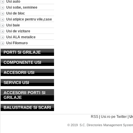
Usi auto
Usi sobe, seminee
Usi de bloc
Usi atipice pentru vile,case
Usi baie
Usi de vizitare
Usi ALA metalice
Usi Filomuro
PORTI SI GRILAJE
COMPONENTE USI
ACCESORII USI
SERVICII USI
ACCESORII PORTI SI
GRILAJE
BALUSTRADE SI SCARI
RSS
|
Usi.ro pe Twitter
|
U
© 2019
S.C. Directories Management System