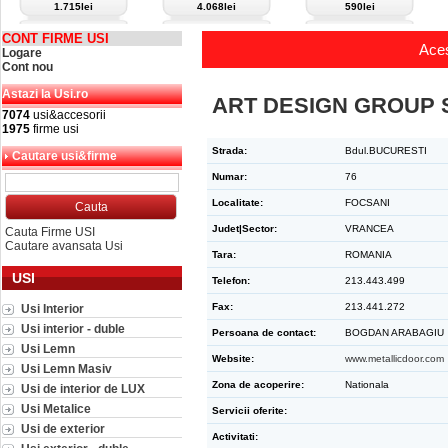
1.715lei
4.068lei
590lei
CONT FIRME USI
Aces
Logare
Cont nou
Astazi la Usi.ro
ART DESIGN GROUP 
7074
usi&accesorii
1975
firme usi
Strada:
Bdul.BUCURESTI
Cautare usi&firme
Numar:
76
Localitate:
FOCSANI
Judet|Sector:
VRANCEA
Cauta Firme USI
Cautare avansata Usi
Tara:
ROMANIA
USI
Telefon:
213.443.499
Fax:
213.441.272
Usi Interior
Usi interior - duble
Persoana de contact:
BOGDAN ARABAGIU
Usi Lemn
Website:
www.metallicdoor.com
Usi Lemn Masiv
Zona de acoperire:
Nationala
Usi de interior de LUX
Usi Metalice
Servicii oferite:
Usi de exterior
Activitati: