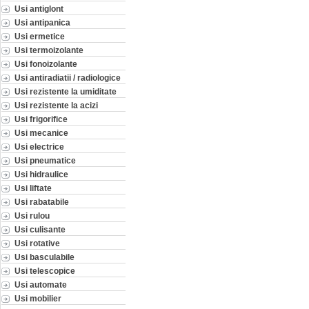
Usi antiglont
Usi antipanica
Usi ermetice
Usi termoizolante
Usi fonoizolante
Usi antiradiatii / radiologice
Usi rezistente la umiditate
Usi rezistente la acizi
Usi frigorifice
Usi mecanice
Usi electrice
Usi pneumatice
Usi hidraulice
Usi liftate
Usi rabatabile
Usi rulou
Usi culisante
Usi rotative
Usi basculabile
Usi telescopice
Usi automate
Usi mobilier