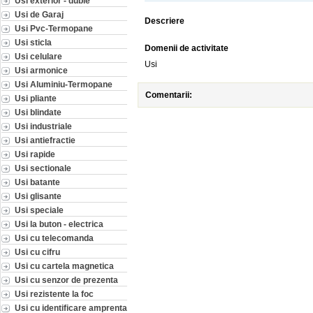
Usi exterior - duble
Usi de Garaj
Descriere
Usi Pvc-Termopane
Usi sticla
Domenii de activitate
Usi celulare
Usi
Usi armonice
Usi Aluminiu-Termopane
Comentarii:
Usi pliante
Usi blindate
Usi industriale
Usi antiefractie
Usi rapide
Usi sectionale
Usi batante
Usi glisante
Usi speciale
Usi la buton - electrica
Usi cu telecomanda
Usi cu cifru
Usi cu cartela magnetica
Usi cu senzor de prezenta
Usi rezistente la foc
Usi cu identificare amprenta