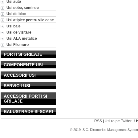
Usi auto
Usi sobe, seminee
Usi de bloc
Usi atipice pentru vile,case
Usi baie
Usi de vizitare
Usi ALA metalice
Usi Filomuro
PORTI SI GRILAJE
COMPONENTE USI
ACCESORII USI
SERVICII USI
ACCESORII PORTI SI
GRILAJE
BALUSTRADE SI SCARI
RSS
|
Usi.ro pe Twitter
|
U
© 2019
S.C. Directories Management System