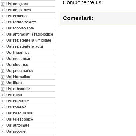
Componente usi
Usi antiglont
Usi antipanica
Usi ermetice
Comentarii:
Usi termoizolante
Usi fonoizolante
Usi antiradiatii / radiologice
Usi rezistente la umiditate
Usi rezistente la acizi
Usi frigorifice
Usi mecanice
Usi electrice
Usi pneumatice
Usi hidraulice
Usi liftate
Usi rabatabile
Usi rulou
Usi culisante
Usi rotative
Usi basculabile
Usi telescopice
Usi automate
Usi mobilier