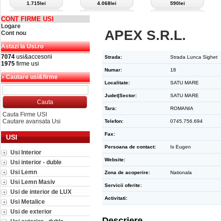
1.715lei
4.068lei
590lei
CONT FIRME USI
Logare
APEX S.R.L.
Cont nou
Astazi la Usi.ro
7074
usi&accesorii
Strada:
Strada Lunca Sighet
1975
firme usi
Numar:
18
Cautare usi&firme
Localitate:
SATU MARE
Judet|Sector:
SATU MARE
Tara:
ROMANIA
Cauta Firme USI
Cautare avansata Usi
Telefon:
0745.756.694
Fax:
USI
Persoana de contact:
Is Eugen
Usi Interior
Website:
Usi interior - duble
Usi Lemn
Zona de acoperire:
Nationala
Usi Lemn Masiv
Servicii oferite:
Usi de interior de LUX
Activitati:
Usi Metalice
Usi de exterior
Descriere