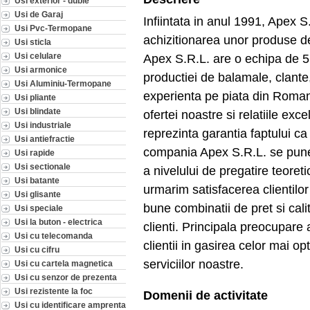
Usi exterior - duble
Usi de Garaj
Infiintata in anul 1991, Apex S.
Usi Pvc-Termopane
achizitionarea unor produse de
Usi sticla
Usi celulare
Apex S.R.L. are o echipa de 5
Usi armonice
productiei de balamale, clant
Usi Aluminiu-Termopane
experienta pe piata din Roman
Usi pliante
Usi blindate
ofertei noastre si relatiile exce
Usi industriale
reprezinta garantia faptului ca
Usi antiefractie
compania Apex S.R.L. se pune
Usi rapide
Usi sectionale
a nivelului de pregatire teoreti
Usi batante
urmarim satisfacerea clientilor 
Usi glisante
bune combinatii de pret si cali
Usi speciale
Usi la buton - electrica
clienti. Principala preocupare
Usi cu telecomanda
clientii in gasirea celor mai op
Usi cu cifru
serviciilor noastre.
Usi cu cartela magnetica
Usi cu senzor de prezenta
Usi rezistente la foc
Domenii de activitate
Usi cu identificare amprenta