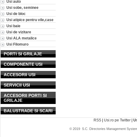
Usi auto
Usi sobe, seminee
Usi de bloc
Usi atipice pentru vile,case
Usi baie
Usi de vizitare
Usi ALA metalice
Usi Filomuro
PORTI SI GRILAJE
COMPONENTE USI
ACCESORII USI
SERVICII USI
ACCESORII PORTI SI
GRILAJE
BALUSTRADE SI SCARI
RSS
|
Usi.ro pe Twitter
|
U
© 2019
S.C. Directories Management System