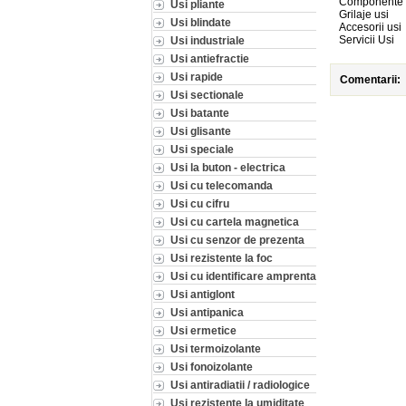
Componente 
Usi pliante
Grilaje usi
Usi blindate
Accesorii usi
Servicii Usi
Usi industriale
Usi antiefractie
Usi rapide
Comentarii:
Usi sectionale
Usi batante
Usi glisante
Usi speciale
Usi la buton - electrica
Usi cu telecomanda
Usi cu cifru
Usi cu cartela magnetica
Usi cu senzor de prezenta
Usi rezistente la foc
Usi cu identificare amprenta
Usi antiglont
Usi antipanica
Usi ermetice
Usi termoizolante
Usi fonoizolante
Usi antiradiatii / radiologice
Usi rezistente la umiditate