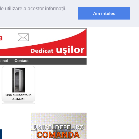
 utilizare a acestor informații.
Am inteles
e noi
Contact
Usa culisanta in
perete Scrigno,
2.166lei
model Cieca,
culoare alba-bianco