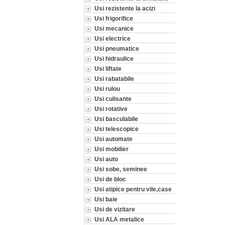
Usi rezistente la acizi
Usi frigorifice
Usi mecanice
Usi electrice
Usi pneumatice
Usi hidraulice
Usi liftate
Usi rabatabile
Usi rulou
Usi culisante
Usi rotative
Usi basculabile
Usi telescopice
Usi automate
Usi mobilier
Usi auto
Usi sobe, seminee
Usi de bloc
Usi atipice pentru vile,case
Usi baie
Usi de vizitare
Usi ALA metalice