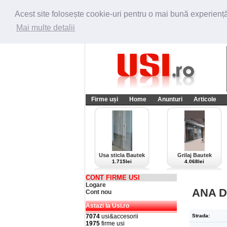
Acest site folosește cookie-uri pentru o mai bună experiență 
Mai multe detalii
Firme uși
Home
Anunturi
Articole
Usa sticla Bautek
Grilaj Bautek
1.715lei
4.068lei
CONT FIRME USI
Logare
ANA 
Cont nou
Astazi la Usi.ro
7074
usi&accesorii
Strada:
1975
firme usi