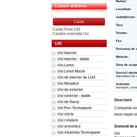
Numar:
Cautare usi&firme
Localitate:
Judet|Sector:
Tara:
Cauta Firme USI
Telefon:
Cautare avansata Usi
Fax:
USI
Persoana de c
Usi Interior
Website:
Usi interior - duble
Usi Lemn
Zona de acope
Usi Lemn Masiv
Servicii oferit
importatori de 
Usi de interior de LUX
Usi Metalice
Activitati:
transport, cons
Usi de exterior
Usi exterior - duble
Descriere
Usi de Garaj
Usi Pvc-Termopane
Compania noast
Usi sticla
lemn masiv si
Usi celulare
Usi armonice
Domenii de a
Usi Aluminiu-Termopane
Usi