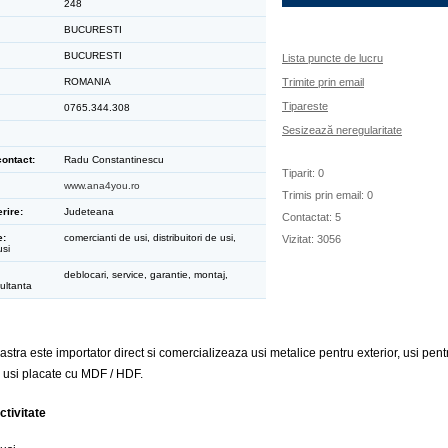
248
BUCURESTI
BUCURESTI
Lista puncte de lucru
ROMANIA
Trimite prin email
Tipareste
0765.344.308
Sesizează neregularitate
ontact:
Radu Constantinescu
Tiparit: 0
www.ana4you.ro
Trimis prin email: 0
rire:
Judeteana
Contactat: 5
e:
comercianti de usi, distribuitori de usi,
Vizitat: 3056
usi
deblocari, service, garantie, montaj,
ultanta
ra este importator direct si comercializeaza usi metalice pentru exterior, usi pentr
 usi placate cu MDF / HDF.
ctivitate