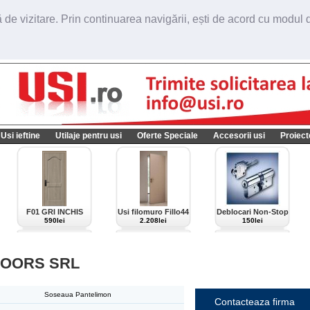
de vizitare. Prin continuarea navigării, ești de acord cu modul de
Usi ieftine
Utilaje pentru usi
Oferte Speciale
Accesorii usi
Proiect
F01 GRI INCHIS
Usi filomuro Fillo44
Deblocari Non-Stop
import Italia
590lei
2.208lei
150lei
DOORS SRL
Soseaua Pantelimon
Contacteaza firma