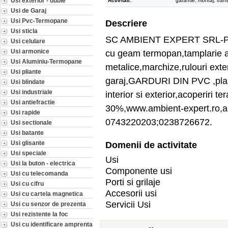
Usi exterior - duble
Activitati:
garantie, montaj, tran
Usi de Garaj
Usi Pvc-Termopane
Descriere
Usi sticla
SC AMBIENT EXPERT SRL-PR
Usi celulare
Usi armonice
cu geam termopan,tamplarie al
Usi Aluminiu-Termopane
metalice,marchize,rulouri exter
Usi pliante
garaj,GARDURI DIN PVC ,plase 
Usi blindate
Usi industriale
interior si exterior,acoperiri t
Usi antiefractie
30%,www.ambient-expert.ro,a
Usi rapide
0743220203;0238726672.
Usi sectionale
Usi batante
Usi glisante
Domenii de activitate
Usi speciale
Usi
Usi la buton - electrica
Componente usi
Usi cu telecomanda
Porti si grilaje
Usi cu cifru
Accesorii usi
Usi cu cartela magnetica
Servicii Usi
Usi cu senzor de prezenta
Usi rezistente la foc
Usi cu identificare amprenta