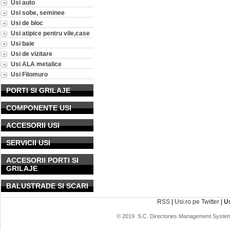
Usi auto
Usi sobe, seminee
Usi de bloc
Usi atipice pentru vile,case
Usi baie
Usi de vizitare
Usi ALA metalice
Usi Filomuro
PORTI SI GRILAJE
COMPONENTE USI
ACCESORII USI
SERVICII USI
ACCESORII PORTI SI
GRILAJE
BALUSTRADE SI SCARI
RSS
|
Usi.ro pe Twitter
|
U
© 2019
S.C. Directories Management System