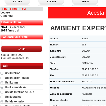
1.715lei
4.068lei
590lei
CONT FIRME USI
Acesta 
Logare
Cont nou
Astazi la Usi.ro
AMBIENT EXPER
7074
usi&accesorii
1975
firme usi
Cautare usi&firme
Strada:
Bazalt
Numar:
15a
Localitate:
BUZAU
Cauta Firme USI
Judet|Sector:
BUZAU
Cautare avansata Usi
Tara:
ROMANIA
USI
Telefon:
0238.72.66.72
Usi Interior
Fax:
0238.72.66.72
Usi interior - duble
Persoana de contact:
NICULITA
Usi Lemn
Usi Lemn Masiv
Website:
www.ambient-expert.r
Usi de interior de LUX
Zona de acoperire:
Nationala
Usi Metalice
Servicii oferite:
distribuitori de usi, pr
Usi de exterior