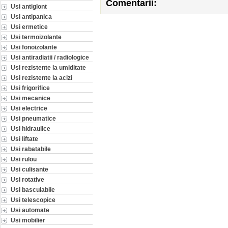
Comentarii:
Usi antiglont
Usi antipanica
Usi ermetice
Usi termoizolante
Usi fonoizolante
Usi antiradiatii / radiologice
Usi rezistente la umiditate
Usi rezistente la acizi
Usi frigorifice
Usi mecanice
Usi electrice
Usi pneumatice
Usi hidraulice
Usi liftate
Usi rabatabile
Usi rulou
Usi culisante
Usi rotative
Usi basculabile
Usi telescopice
Usi automate
Usi mobilier