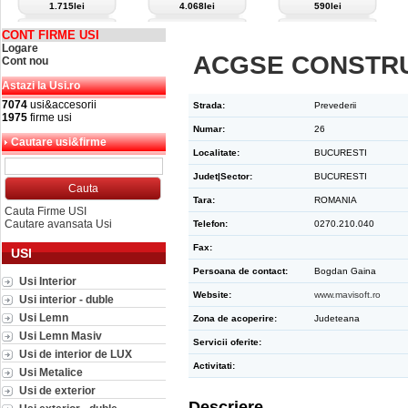
1.715lei
4.068lei
590lei
CONT FIRME USI
Logare
ACGSE CONSTR
Cont nou
Astazi la Usi.ro
7074
usi&accesorii
Strada:
Prevederii
1975
firme usi
Numar:
26
Cautare usi&firme
Localitate:
BUCURESTI
Judet|Sector:
BUCURESTI
Tara:
ROMANIA
Cauta Firme USI
Cautare avansata Usi
Telefon:
0270.210.040
Fax:
USI
Persoana de contact:
Bogdan Gaina
Usi Interior
Website:
www.mavisoft.ro
Usi interior - duble
Usi Lemn
Zona de acoperire:
Judeteana
Usi Lemn Masiv
Servicii oferite:
Usi de interior de LUX
Activitati:
Usi Metalice
Usi de exterior
Descriere