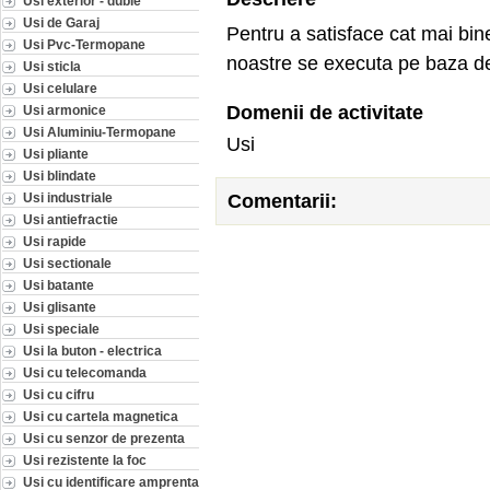
Usi exterior - duble
Usi de Garaj
Pentru a satisface cat mai bine
Usi Pvc-Termopane
noastre se executa pe baza de
Usi sticla
Usi celulare
Domenii de activitate
Usi armonice
Usi Aluminiu-Termopane
Usi
Usi pliante
Usi blindate
Comentarii:
Usi industriale
Usi antiefractie
Usi rapide
Usi sectionale
Usi batante
Usi glisante
Usi speciale
Usi la buton - electrica
Usi cu telecomanda
Usi cu cifru
Usi cu cartela magnetica
Usi cu senzor de prezenta
Usi rezistente la foc
Usi cu identificare amprenta