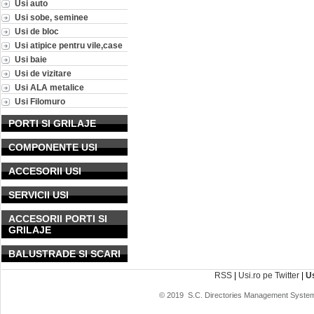
Usi auto
Usi sobe, seminee
Usi de bloc
Usi atipice pentru vile,case
Usi baie
Usi de vizitare
Usi ALA metalice
Usi Filomuro
PORTI SI GRILAJE
COMPONENTE USI
ACCESORII USI
SERVICII USI
ACCESORII PORTI SI
GRILAJE
BALUSTRADE SI SCARI
RSS
|
Usi.ro pe Twitter
|
U
© 2019
S.C. Directories Management System