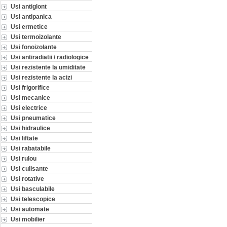
Usi antiglont
Usi antipanica
Usi ermetice
Usi termoizolante
Usi fonoizolante
Usi antiradiatii / radiologice
Usi rezistente la umiditate
Usi rezistente la acizi
Usi frigorifice
Usi mecanice
Usi electrice
Usi pneumatice
Usi hidraulice
Usi liftate
Usi rabatabile
Usi rulou
Usi culisante
Usi rotative
Usi basculabile
Usi telescopice
Usi automate
Usi mobilier