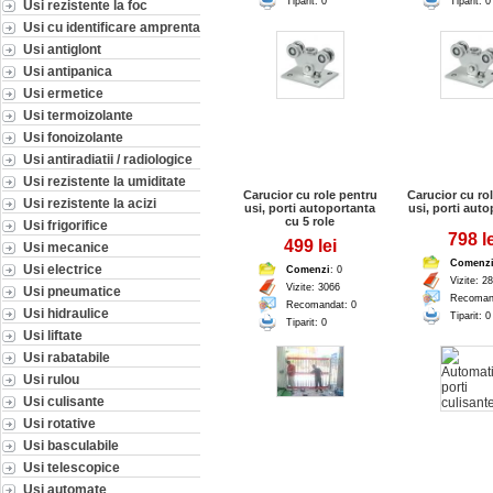
Tiparit: 0
Tiparit: 0
Usi rezistente la foc
Usi cu identificare amprenta
Usi antiglont
Usi antipanica
Usi ermetice
Usi termoizolante
Usi fonoizolante
Usi antiradiatii / radiologice
Usi rezistente la umiditate
Carucior cu role pentru
Carucior cu ro
Usi rezistente la acizi
usi, porti autoportanta
usi, porti aut
cu 5 role
Usi frigorifice
798 le
499 lei
Usi mecanice
Comenz
Usi electrice
Comenzi
: 0
Vizite: 2
Vizite: 3066
Usi pneumatice
Recoman
Recomandat: 0
Usi hidraulice
Tiparit: 0
Tiparit: 0
Usi liftate
Usi rabatabile
Usi rulou
Usi culisante
Usi rotative
Usi basculabile
Usi telescopice
Usi automate