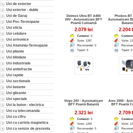
Usi de exterior
Usi exterior - duble
Usi de Garaj
Deimos Ultra BT A400
Phobos BT 
24V - Automatizare BFT
Automatizare B
Usi Pvc-Termopane
Poartă Culisantă
Batant
Usi sticla
2.079 lei
2.204 l
Usi celulare
Comenzi
: 0
Comenz
Usi armonice
Vizite: 1267
Vizite: 1
Usi Aluminiu-Termopane
Recomandat: 0
Recoman
Tiparit: 0
Tiparit: 0
Usi pliante
Usi blindate
Usi industriale
Usi antiefractie
Usi rapide
Usi sectionale
Usi batante
Usi glisante
Usi speciale
Virgo 24V - Automatizare
Ares 1000 - Aut
BFT Poartă Batantă
BFT Poartă Cu
Usi la buton - electrica
Usi cu telecomanda
2.321 lei
2.709 l
Usi cu cifru
Comenzi
: 0
Comenz
Usi cu cartela magnetica
Vizite: 1204
Vizite: 1
Usi cu senzor de prezenta
Recomandat: 0
Recoman