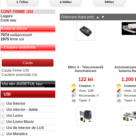
1.715lei
4.068lei
590lei
CONT FIRME USI
Logare
Ordonare dupa pret:
▲
▼
Cont nou
Astazi la Usi.ro
7074
usi&accesorii
1975
firme usi
Cautare usi&firme
Mitto 4 - Telecomandă
Automatizare
Cauta Firme USI
Automatizare
batanta Ba
Cautare avansata Usi
122 lei
1.200 l
Usi din JUDETUL tau:
Comenzi
: 0
Comenz
Vizite: 1199
Vizite: 1
USI
Recomandat: 0
Recoman
Tiparit: 0
Tiparit: 0
Usi Interior
Usi interior - duble
Usi Lemn
Usi Lemn Masiv
Usi de interior de LUX
Usi Metalice