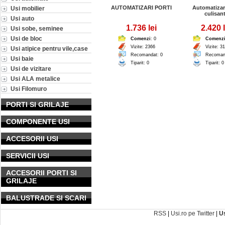
AUTOMATIZARI PORTI
Automatizari
Usi mobilier
culisan
Usi auto
1.736 lei
2.420 l
Usi sobe, seminee
Usi de bloc
Comenzi
: 0
Comenz
Vizite: 2366
Vizite: 3
Usi atipice pentru vile,case
Recomandat: 0
Recoman
Usi baie
Tiparit: 0
Tiparit: 0
Usi de vizitare
Usi ALA metalice
Usi Filomuro
PORTI SI GRILAJE
COMPONENTE USI
ACCESORII USI
SERVICII USI
ACCESORII PORTI SI
GRILAJE
BALUSTRADE SI SCARI
RSS
|
Usi.ro pe Twitter
|
U