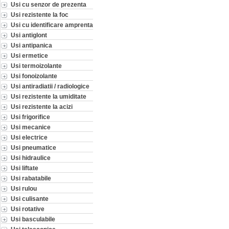
Usi cu senzor de prezenta
Usi rezistente la foc
Usi cu identificare amprenta
Usi antiglont
Usi antipanica
Usi ermetice
Usi termoizolante
Usi fonoizolante
Usi antiradiatii / radiologice
Usi rezistente la umiditate
Usi rezistente la acizi
Usi frigorifice
Usi mecanice
Usi electrice
Usi pneumatice
Usi hidraulice
Usi liftate
Usi rabatabile
Usi rulou
Usi culisante
Usi rotative
Usi basculabile