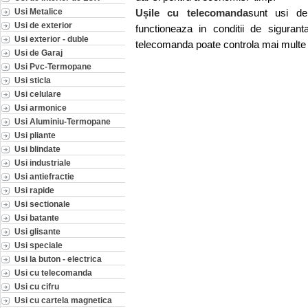
Usi Metalice
Ușile cu telecomanda
sunt usi de
Usi de exterior
functioneaza in conditii de sigur
Usi exterior - duble
telecomanda poate controla mai multe u
Usi de Garaj
Usi Pvc-Termopane
Usi sticla
Usi celulare
Usi armonice
Usi Aluminiu-Termopane
Usi pliante
Usi blindate
Usi industriale
Usi antiefractie
Usi rapide
Usi sectionale
Usi batante
Usi glisante
Usi speciale
Usi la buton - electrica
Usi cu telecomanda
Usi cu cifru
Usi cu cartela magnetica