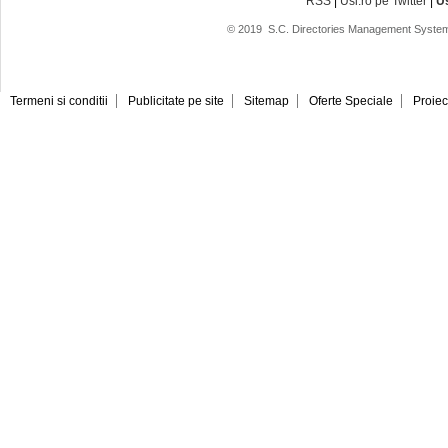
RSS
|
Usi.ro pe Twitter
|
U
© 2019
S.C. Directories Management System
Termeni si conditii
Publicitate pe site
Sitemap
Oferte Speciale
Proiec