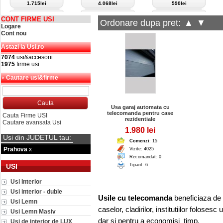
1.715lei
4.068lei
590lei
CONT FIRME USI
Ordonare dupa pret:
▲
▼
Logare
Cont nou
Astazi la Usi.ro
7074
usi&accesorii
1975
firme usi
Cautare usi&firme
Usa garaj automata cu
telecomanda pentru case
Cauta Firme USI
rezidentiale
Cautare avansata Usi
1.980 lei
Usi din JUDETUL tau:
Comenzi
: 15
Prahova
x
Vizite: 4025
Recomandat: 0
USI
Tiparit: 6
Usi Interior
Usi interior - duble
Usile cu telecomanda
beneficiaza de u
Usi Lemn
caselor, cladirilor, institutiilor folose
Usi Lemn Masiv
dar si pentru a economisi timp.
Usi de interior de LUX