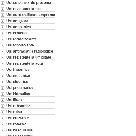
Usi cu senzor de prezenta
Usi rezistente la foc
Usi cu identificare amprenta
Usi antiglont
Usi antipanica
Usi ermetice
Usi termoizolante
Usi fonoizolante
Usi antiradiatii / radiologice
Usi rezistente la umiditate
Usi rezistente la acizi
Usi frigorifice
Usi mecanice
Usi electrice
Usi pneumatice
Usi hidraulice
Usi liftate
Usi rabatabile
Usi rulou
Usi culisante
Usi rotative
Usi basculabile