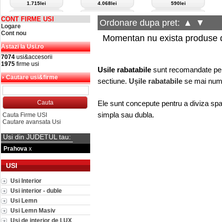
1.715lei
4.068lei
590lei
CONT FIRME USI
Ordonare dupa pret:
▲
▼
Logare
Cont nou
Momentan nu exista produse d
Astazi la Usi.ro
7074
usi&accesorii
1975
firme usi
Usile rabatabile
sunt recomandate pent
Cautare usi&firme
sectiune.
Ușile rabatabile
se mai nume
Ele sunt concepute pentru a diviza spa
simpla sau dubla.
Cauta Firme USI
Cautare avansata Usi
Usi din JUDETUL tau:
Prahova
x
USI
Usi Interior
Usi interior - duble
Usi Lemn
Usi Lemn Masiv
Usi de interior de LUX