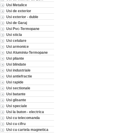
Usi Metalice
Usi de exterior
Usi exterior - duble
Usi de Garaj
Usi Pvc-Termopane
Usi sticla
Usi celulare
Usi armonice
Usi Aluminiu-Termopane
Usi pliante
Usi blindate
Usi industriale
Usi antiefractie
Usi rapide
Usi sectionale
Usi batante
Usi glisante
Usi speciale
Usi la buton - electrica
Usi cu telecomanda
Usi cu cifru
Usi cu cartela magnetica