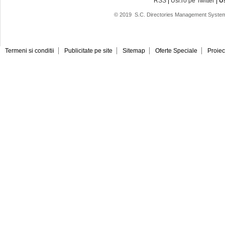
RSS
|
Usi.ro pe Twitter
|
U
© 2019
S.C. Directories Management System
Termeni si conditii
Publicitate pe site
Sitemap
Oferte Speciale
Proiec