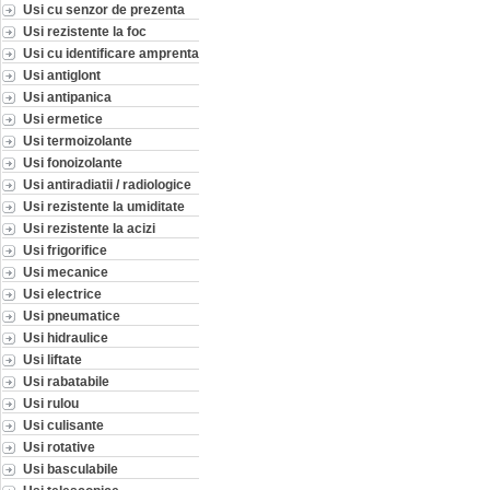
Usi cu senzor de prezenta
Usi rezistente la foc
Usi cu identificare amprenta
Usi antiglont
Usi antipanica
Usi ermetice
Usi termoizolante
Usi fonoizolante
Usi antiradiatii / radiologice
Usi rezistente la umiditate
Usi rezistente la acizi
Usi frigorifice
Usi mecanice
Usi electrice
Usi pneumatice
Usi hidraulice
Usi liftate
Usi rabatabile
Usi rulou
Usi culisante
Usi rotative
Usi basculabile