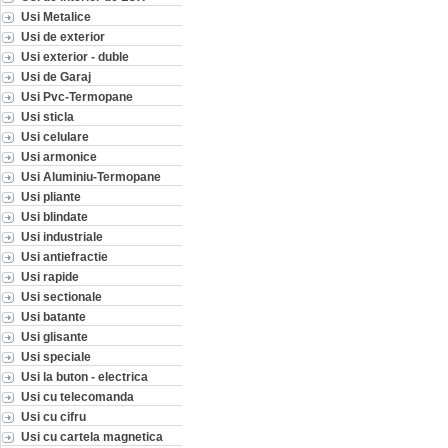
Usi Metalice
Usi de exterior
Usi exterior - duble
Usi de Garaj
Usi Pvc-Termopane
Usi sticla
Usi celulare
Usi armonice
Usi Aluminiu-Termopane
Usi pliante
Usi blindate
Usi industriale
Usi antiefractie
Usi rapide
Usi sectionale
Usi batante
Usi glisante
Usi speciale
Usi la buton - electrica
Usi cu telecomanda
Usi cu cifru
Usi cu cartela magnetica