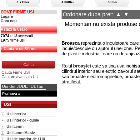
1.715lei
4.068lei
590lei
CONT FIRME USI
Ordonare dupa pret:
▲
▼
Logare
Cont nou
Momentan nu exista produse d
Astazi la Usi.ro
7074
usi&accesorii
1975
firme usi
Broasca
reprezinta o incuietoare care
incuie/descuie cu ajutorul unei chei. Pe
Cautare usi&firme
de plastic industrial, care nu deranjeaz
Rolul
broaștei
este sa tina usa inchis
cilindrul interior sau electric zavorul 
Cauta Firme USI
sau broaste electromagnetice, broaste
Cautare avansata Usi
stratificat.
Usi din JUDETUL tau:
Prahova
x
USI
Usi Interior
Usi interior - duble
Usi Lemn
Usi Lemn Masiv
Usi de interior de LUX