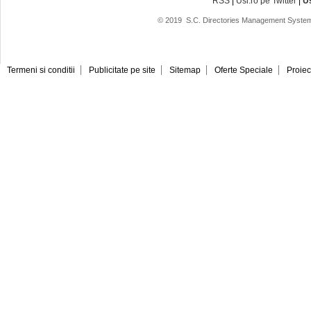
RSS
|
Usi.ro pe Twitter
|
U
© 2019
S.C. Directories Management System
Termeni si conditii
Publicitate pe site
Sitemap
Oferte Speciale
Proiec