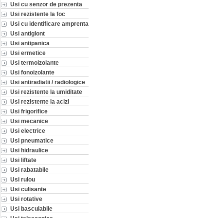
Usi cu senzor de prezenta
Usi rezistente la foc
Usi cu identificare amprenta
Usi antiglont
Usi antipanica
Usi ermetice
Usi termoizolante
Usi fonoizolante
Usi antiradiatii / radiologice
Usi rezistente la umiditate
Usi rezistente la acizi
Usi frigorifice
Usi mecanice
Usi electrice
Usi pneumatice
Usi hidraulice
Usi liftate
Usi rabatabile
Usi rulou
Usi culisante
Usi rotative
Usi basculabile