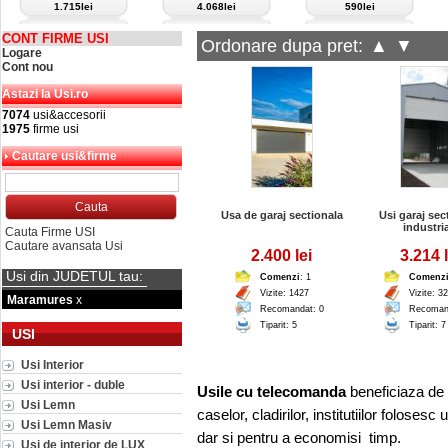
1.715lei
4.068lei
590lei
CONT FIRME USI
Ordonare dupa pret:
▲
▼
Logare
Cont nou
Astazi la Usi.ro
7074
usi&accesorii
1975
firme usi
Cautare usi&firme
Usa de garaj sectionala
Usi garaj sec
industri
Cauta Firme USI
Cautare avansata Usi
2.400 lei
3.214 l
Usi din JUDETUL tau:
Comenzi
: 1
Comenz
Vizite: 1427
Vizite: 3
Maramures
x
Recomandat: 0
Recoman
Tiparit: 5
Tiparit: 7
USI
Usi Interior
Usi interior - duble
Usile cu telecomanda
beneficiaza de u
Usi Lemn
caselor, cladirilor, institutiilor folose
Usi Lemn Masiv
dar si pentru a economisi timp.
Usi de interior de LUX