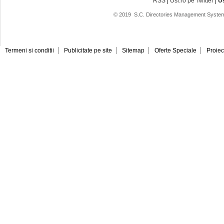
RSS
|
Usi.ro pe Twitter
|
U
© 2019
S.C. Directories Management System
Termeni si conditii
Publicitate pe site
Sitemap
Oferte Speciale
Proiec