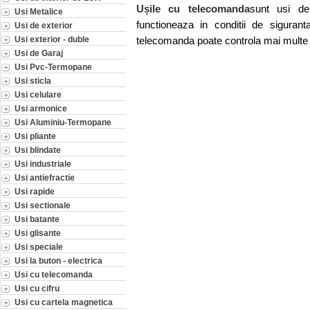
Ușile cu telecomanda
sunt usi de
Usi Metalice
functioneaza in conditii de sigur
Usi de exterior
Usi exterior - duble
telecomanda poate controla mai multe u
Usi de Garaj
Usi Pvc-Termopane
Usi sticla
Usi celulare
Usi armonice
Usi Aluminiu-Termopane
Usi pliante
Usi blindate
Usi industriale
Usi antiefractie
Usi rapide
Usi sectionale
Usi batante
Usi glisante
Usi speciale
Usi la buton - electrica
Usi cu telecomanda
Usi cu cifru
Usi cu cartela magnetica