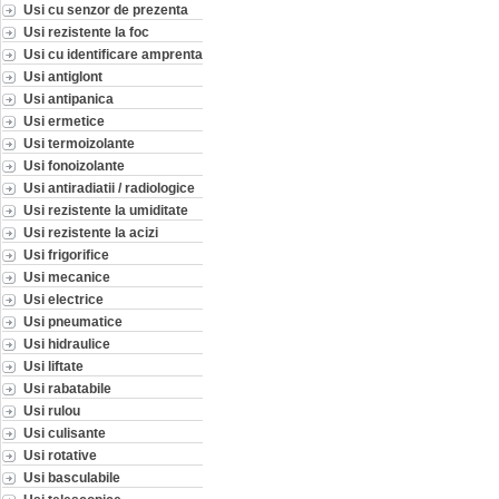
Usi cu senzor de prezenta
Usi rezistente la foc
Usi cu identificare amprenta
Usi antiglont
Usi antipanica
Usi ermetice
Usi termoizolante
Usi fonoizolante
Usi antiradiatii / radiologice
Usi rezistente la umiditate
Usi rezistente la acizi
Usi frigorifice
Usi mecanice
Usi electrice
Usi pneumatice
Usi hidraulice
Usi liftate
Usi rabatabile
Usi rulou
Usi culisante
Usi rotative
Usi basculabile