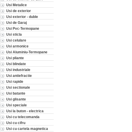
Usi Metalice
Usi de exterior
Usi exterior - duble
Usi de Garaj
Usi Pvc-Termopane
Usi sticla
Usi celulare
Usi armonice
Usi Aluminiu-Termopane
Usi pliante
Usi blindate
Usi industriale
Usi antiefractie
Usi rapide
Usi sectionale
Usi batante
Usi glisante
Usi speciale
Usi la buton - electrica
Usi cu telecomanda
Usi cu cifru
Usi cu cartela magnetica