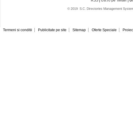
RSS
|
Usi.ro pe Twitter
|
U
© 2019
S.C. Directories Management System
Termeni si conditii
Publicitate pe site
Sitemap
Oferte Speciale
Proiec