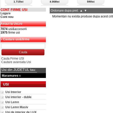
1.715lei
4.068lei
590lei
CONT FIRME USI
Ordonare dupa pret:
▲
▼
Logare
Momentan nu exista produse dupa acest crit
Cont nou
Astazi la Usi.ro
7074
usi&accesorii
1975
firme usi
Cautare usi&firme
Cauta Firme USI
Cautare avansata Usi
Usi din JUDETUL tau:
Maramures
x
USI
Usi Interior
Usi interior - duble
Usi Lemn
Usi Lemn Masiv
Usi de interior de LUX