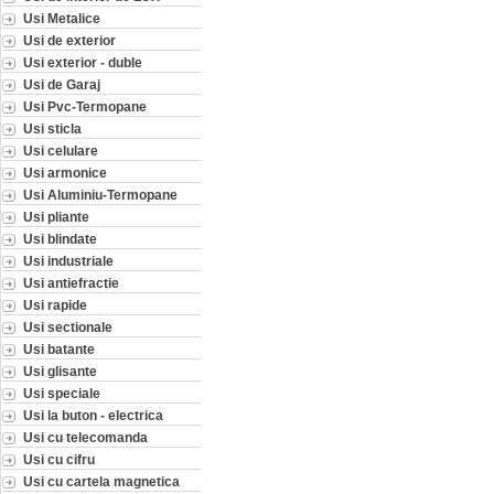
Usi Metalice
Usi de exterior
Usi exterior - duble
Usi de Garaj
Usi Pvc-Termopane
Usi sticla
Usi celulare
Usi armonice
Usi Aluminiu-Termopane
Usi pliante
Usi blindate
Usi industriale
Usi antiefractie
Usi rapide
Usi sectionale
Usi batante
Usi glisante
Usi speciale
Usi la buton - electrica
Usi cu telecomanda
Usi cu cifru
Usi cu cartela magnetica