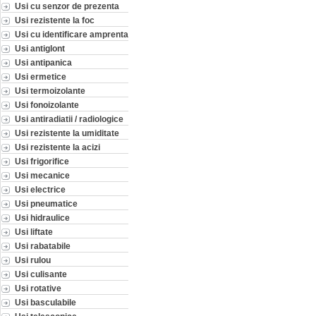
Usi cu senzor de prezenta
Usi rezistente la foc
Usi cu identificare amprenta
Usi antiglont
Usi antipanica
Usi ermetice
Usi termoizolante
Usi fonoizolante
Usi antiradiatii / radiologice
Usi rezistente la umiditate
Usi rezistente la acizi
Usi frigorifice
Usi mecanice
Usi electrice
Usi pneumatice
Usi hidraulice
Usi liftate
Usi rabatabile
Usi rulou
Usi culisante
Usi rotative
Usi basculabile