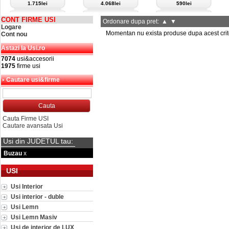
1.715lei
4.068lei
590lei
CONT FIRME USI
Ordonare dupa pret:
▲
▼
Logare
Momentan nu exista produse dupa acest crit
Cont nou
Astazi la Usi.ro
7074
usi&accesorii
1975
firme usi
Cautare usi&firme
Cauta Firme USI
Cautare avansata Usi
Usi din JUDETUL tau:
Buzau
x
USI
Usi Interior
Usi interior - duble
Usi Lemn
Usi Lemn Masiv
Usi de interior de LUX