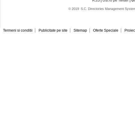
RSS
|
Usi.ro pe Twitter
|
U
© 2019
S.C. Directories Management System
Termeni si conditii
Publicitate pe site
Sitemap
Oferte Speciale
Proiec