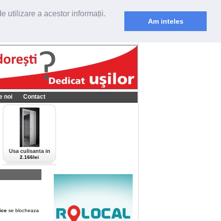
 utilizare a acestor informații.
Am inteles
e noi
Contact
Usa culisanta in
perete Scrigno,
2.166lei
model Cieca,
culoare alba-bianco
ice
se blocheaza