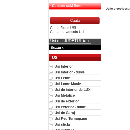
Cautare usi&firme
Ușile electrice
su
Cauta Firme USI
Cautare avansata Usi
Usi din JUDETUL tau:
Buzau
x
USI
Usi Interior
Usi interior - duble
Usi Lemn
Usi Lemn Masiv
Usi de interior de LUX
Usi Metalice
Usi de exterior
Usi exterior - duble
Usi de Garaj
Usi Pvc-Termopane
Usi sticla