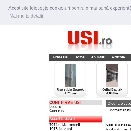
Acest site folosește cookie-uri pentru o mai bună experiență 
Mai multe detalii
Firme uși
Home
Anunturi
Articole
Usa sticla Bautek
Grilaj Bautek
1.715lei
4.068lei
CONT FIRME USI
Ordonare dupa
Logare
Momentan nu e
Cont nou
Astazi la Usi.ro
7074
usi&accesorii
Usile electrice
au
1975
firme usi
imediat si au un s