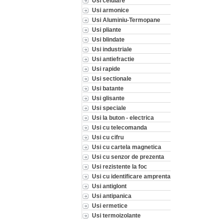
Usi celulare
Usi armonice
Usi Aluminiu-Termopane
Usi pliante
Usi blindate
Usi industriale
Usi antiefractie
Usi rapide
Usi sectionale
Usi batante
Usi glisante
Usi speciale
Usi la buton - electrica
Usi cu telecomanda
Usi cu cifru
Usi cu cartela magnetica
Usi cu senzor de prezenta
Usi rezistente la foc
Usi cu identificare amprenta
Usi antiglont
Usi antipanica
Usi ermetice
Usi termoizolante