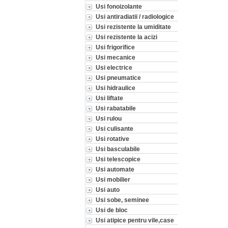
Usi fonoizolante
Usi antiradiatii / radiologice
Usi rezistente la umiditate
Usi rezistente la acizi
Usi frigorifice
Usi mecanice
Usi electrice
Usi pneumatice
Usi hidraulice
Usi liftate
Usi rabatabile
Usi rulou
Usi culisante
Usi rotative
Usi basculabile
Usi telescopice
Usi automate
Usi mobilier
Usi auto
Usi sobe, seminee
Usi de bloc
Usi atipice pentru vile,case