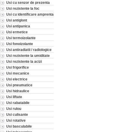
Usi cu senzor de prezenta
Usi rezistente la foc
Usi cu identificare amprenta
Usi antiglont
Usi antipanica
Usi ermetice
Usi termoizolante
Usi fonoizolante
Usi antiradiatii / radiologice
Usi rezistente la umiditate
Usi rezistente la acizi
Usi frigorifice
Usi mecanice
Usi electrice
Usi pneumatice
Usi hidraulice
Usi liftate
Usi rabatabile
Usi rulou
Usi culisante
Usi rotative
Usi basculabile