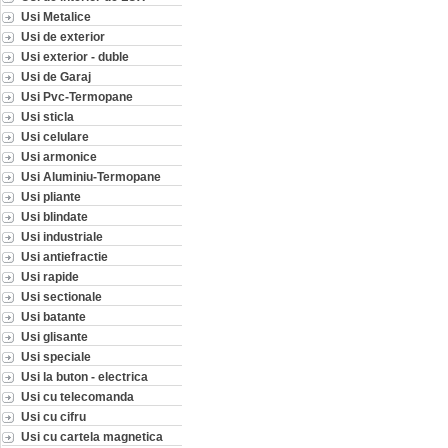
Usi Metalice
Usi de exterior
Usi exterior - duble
Usi de Garaj
Usi Pvc-Termopane
Usi sticla
Usi celulare
Usi armonice
Usi Aluminiu-Termopane
Usi pliante
Usi blindate
Usi industriale
Usi antiefractie
Usi rapide
Usi sectionale
Usi batante
Usi glisante
Usi speciale
Usi la buton - electrica
Usi cu telecomanda
Usi cu cifru
Usi cu cartela magnetica