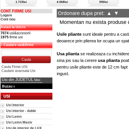
1.715lei
4.068lei
590lei
CONT FIRME USI
Ordonare dupa pret:
▲
▼
Logare
Cont nou
Momentan nu exista produse d
Astazi la Usi.ro
7074
usi&accesorii
Usile pliante
sunt ideale pentru a cast
1975
firme usi
deoarece prin plierea lor ocupa un spat
Cautare usi&firme
Usa plianta
se realizeaza cu inchidere
sina jos sau la cerere
usa plianta
poat
pentru usile pliante este de 12 cm fapt
Cauta Firme USI
Cautare avansata Usi
ingust.
Usi din JUDETUL tau:
Buzau
x
USI
Usi Interior
Usi interior - duble
Usi Lemn
Usi Lemn Masiv
Usi de interior de LUX