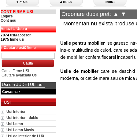
1.715lei
4.068lei
590lei
CONT FIRME USI
Ordonare dupa pret:
▲
▼
Logare
Cont nou
Momentan nu exista produse d
Astazi la Usi.ro
7074
usi&accesorii
1975
firme usi
Usile pentru mobilier
se gasesc intr-o
Cautare usi&firme
intr-o multitudine de culori, care se ad
de mobilier
confera fiecarei incaperi un
Usile de mobilier
care se deschid in
Cauta Firme USI
Cautare avansata Usi
moderna, oricat de mare sau de mica a
Usi din JUDETUL tau:
Covasna
x
USI
Usi Interior
Usi interior - duble
Usi Lemn
Usi Lemn Masiv
Usi de interior de LUX