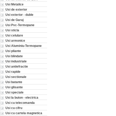
Usi Metalice
Usi de exterior
Usi exterior - duble
Usi de Garaj
Usi Pvc-Termopane
Usi sticla
Usi celulare
Usi armonice
Usi Aluminiu-Termopane
Usi pliante
Usi blindate
Usi industriale
Usi antiefractie
Usi rapide
Usi sectionale
Usi batante
Usi glisante
Usi speciale
Usi la buton - electrica
Usi cu telecomanda
Usi cu cifru
Usi cu cartela magnetica