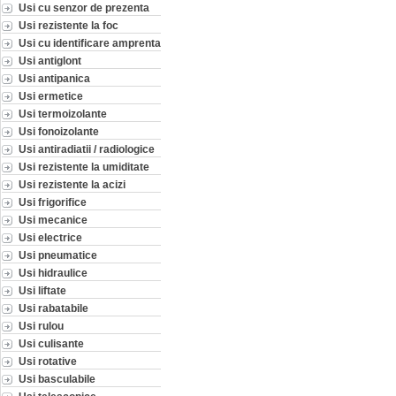
Usi cu senzor de prezenta
Usi rezistente la foc
Usi cu identificare amprenta
Usi antiglont
Usi antipanica
Usi ermetice
Usi termoizolante
Usi fonoizolante
Usi antiradiatii / radiologice
Usi rezistente la umiditate
Usi rezistente la acizi
Usi frigorifice
Usi mecanice
Usi electrice
Usi pneumatice
Usi hidraulice
Usi liftate
Usi rabatabile
Usi rulou
Usi culisante
Usi rotative
Usi basculabile