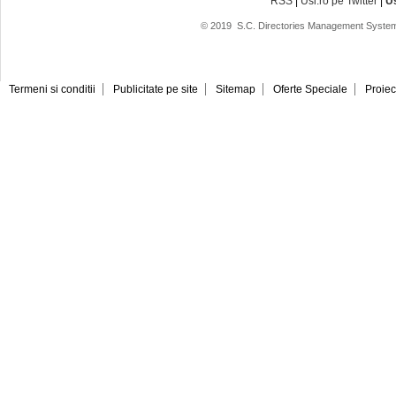
RSS
|
Usi.ro pe Twitter
|
U
© 2019
S.C. Directories Management System
Termeni si conditii
Publicitate pe site
Sitemap
Oferte Speciale
Proiec