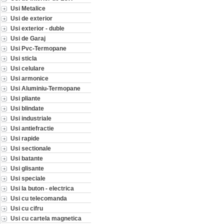
Usi Metalice
Usi de exterior
Usi exterior - duble
Usi de Garaj
Usi Pvc-Termopane
Usi sticla
Usi celulare
Usi armonice
Usi Aluminiu-Termopane
Usi pliante
Usi blindate
Usi industriale
Usi antiefractie
Usi rapide
Usi sectionale
Usi batante
Usi glisante
Usi speciale
Usi la buton - electrica
Usi cu telecomanda
Usi cu cifru
Usi cu cartela magnetica