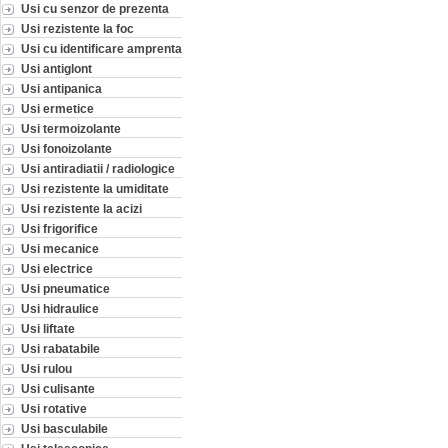
Usi cu senzor de prezenta
Usi rezistente la foc
Usi cu identificare amprenta
Usi antiglont
Usi antipanica
Usi ermetice
Usi termoizolante
Usi fonoizolante
Usi antiradiatii / radiologice
Usi rezistente la umiditate
Usi rezistente la acizi
Usi frigorifice
Usi mecanice
Usi electrice
Usi pneumatice
Usi hidraulice
Usi liftate
Usi rabatabile
Usi rulou
Usi culisante
Usi rotative
Usi basculabile