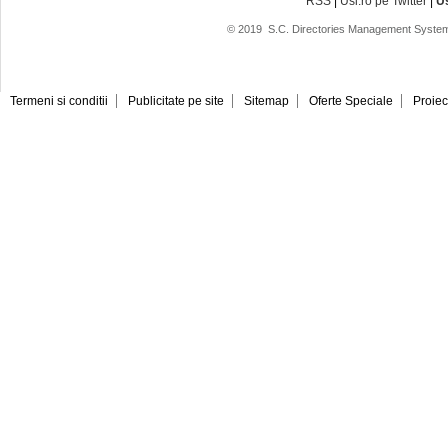
RSS
|
Usi.ro pe Twitter
|
U
© 2019
S.C. Directories Management System
Termeni si conditii
Publicitate pe site
Sitemap
Oferte Speciale
Proiec