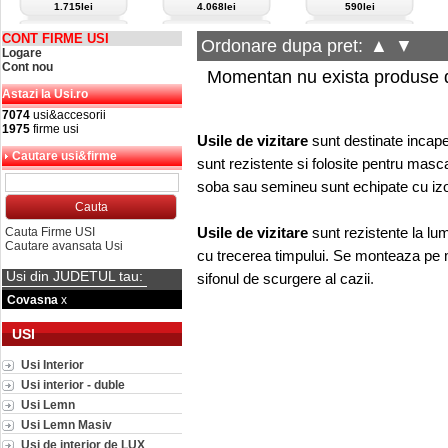
1.715lei
4.068lei
590lei
CONT FIRME USI
Ordonare dupa pret:
▲
▼
Logare
Cont nou
Momentan nu exista produse d
Astazi la Usi.ro
7074
usi&accesorii
1975
firme usi
Usile de vizitare
sunt destinate incape
Cautare usi&firme
sunt rezistente si folosite pentru mascar
soba sau semineu sunt echipate cu izola
Usile de vizitare
sunt rezistente la lum
Cauta Firme USI
Cautare avansata Usi
cu trecerea timpului. Se monteaza pe ma
Usi din JUDETUL tau:
sifonul de scurgere al cazii
.
Covasna
x
USI
Usi Interior
Usi interior - duble
Usi Lemn
Usi Lemn Masiv
Usi de interior de LUX