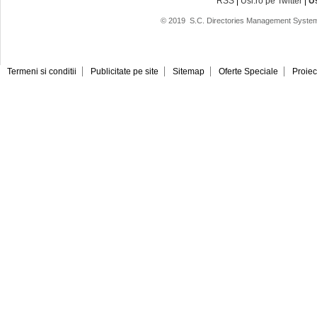
RSS
|
Usi.ro pe Twitter
|
U
© 2019
S.C. Directories Management System
Termeni si conditii
Publicitate pe site
Sitemap
Oferte Speciale
Proiec