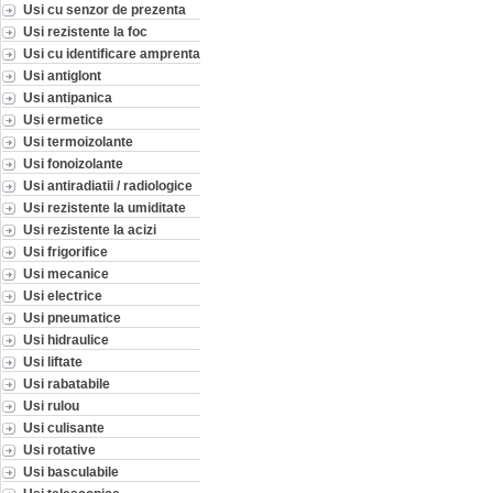
Usi cu senzor de prezenta
Usi rezistente la foc
Usi cu identificare amprenta
Usi antiglont
Usi antipanica
Usi ermetice
Usi termoizolante
Usi fonoizolante
Usi antiradiatii / radiologice
Usi rezistente la umiditate
Usi rezistente la acizi
Usi frigorifice
Usi mecanice
Usi electrice
Usi pneumatice
Usi hidraulice
Usi liftate
Usi rabatabile
Usi rulou
Usi culisante
Usi rotative
Usi basculabile