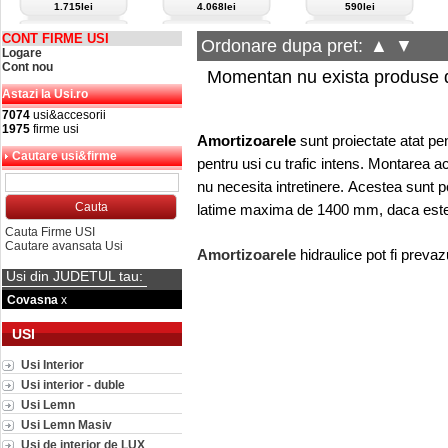
1.715lei
4.068lei
590lei
CONT FIRME USI
Ordonare dupa pret:
▲
▼
Logare
Cont nou
Momentan nu exista produse d
Astazi la Usi.ro
7074
usi&accesorii
1975
firme usi
Amortizoarele
sunt proiectate atat pen
Cautare usi&firme
pentru usi cu trafic intens. Montarea 
nu necesita intretinere. Acestea sunt p
latime maxima de 1400 mm, daca este u
Cauta Firme USI
Cautare avansata Usi
Amortizoarele
hidraulice pot fi prevaz
Usi din JUDETUL tau:
Covasna
x
USI
Usi Interior
Usi interior - duble
Usi Lemn
Usi Lemn Masiv
Usi de interior de LUX