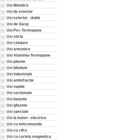
Usi Metalice
Usi de exterior
Usi exterior - duble
Usi de Garaj
Usi Pvc-Termopane
Usi sticla
Usi celulare
Usi armonice
Usi Aluminiu-Termopane
Usi pliante
Usi blindate
Usi industriale
Usi antiefractie
Usi rapide
Usi sectionale
Usi batante
Usi glisante
Usi speciale
Usi la buton - electrica
Usi cu telecomanda
Usi cu cifru
Usi cu cartela magnetica