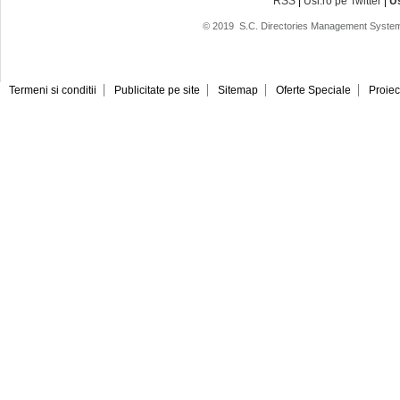
RSS
|
Usi.ro pe Twitter
|
U
© 2019
S.C. Directories Management System
Termeni si conditii
Publicitate pe site
Sitemap
Oferte Speciale
Proiec