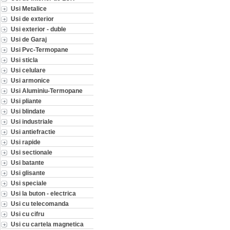
Usi Metalice
Usi de exterior
Usi exterior - duble
Usi de Garaj
Usi Pvc-Termopane
Usi sticla
Usi celulare
Usi armonice
Usi Aluminiu-Termopane
Usi pliante
Usi blindate
Usi industriale
Usi antiefractie
Usi rapide
Usi sectionale
Usi batante
Usi glisante
Usi speciale
Usi la buton - electrica
Usi cu telecomanda
Usi cu cifru
Usi cu cartela magnetica