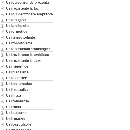
Usi cu senzor de prezenta
Usi rezistente la foc
Usi cu identificare amprenta
Usi antiglont
Usi antipanica
Usi ermetice
Usi termoizolante
Usi fonoizolante
Usi antiradiatii / radiologice
Usi rezistente la umiditate
Usi rezistente la acizi
Usi frigorifice
Usi mecanice
Usi electrice
Usi pneumatice
Usi hidraulice
Usi liftate
Usi rabatabile
Usi rulou
Usi culisante
Usi rotative
Usi basculabile