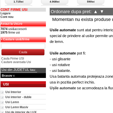
1.715lei
4.068lei
590lei
CONT FIRME USI
Ordonare dupa pret:
▲
▼
Logare
Cont nou
Momentan nu exista produse d
Astazi la Usi.ro
7074
usi&accesorii
Usile automate
sunt atat pentru interi
1975
firme usi
special de prindere al usilor permite un
Cautare usi&firme
de lemn.
Usile automate
pot fi:
Cauta Firme USI
- usi glisante
Cautare avansata Usi
- usi rotative
Usi din JUDETUL tau:
- usi
batante.
Brasov
x
Usa batanta automata protejeaza zonele
usa in pozitia perfect inchis.
USI
Ușile automate
se acomodeaza la fluxul
Usi Interior
Usi interior - duble
Usi Lemn
Usi Lemn Masiv
Usi de interior de LUX