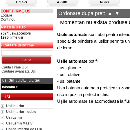
1.715lei
4.068lei
590lei
CONT FIRME USI
Ordonare dupa pret:
▲
▼
Logare
Cont nou
Momentan nu exista produse d
Astazi la Usi.ro
7074
usi&accesorii
Usile automate
sunt atat pentru interi
1975
firme usi
special de prindere al usilor permite un
Cautare usi&firme
de lemn.
Usile automate
pot fi:
Cauta Firme USI
- usi glisante
Cautare avansata Usi
- usi rotative
Usi din JUDETUL tau:
- usi
batante.
Ialomita
x
Usa batanta automata protejeaza zonele
usa in pozitia perfect inchis.
USI
Ușile automate
se acomodeaza la fluxul
Usi Interior
Usi interior - duble
Usi Lemn
Usi Lemn Masiv
Usi de interior de LUX