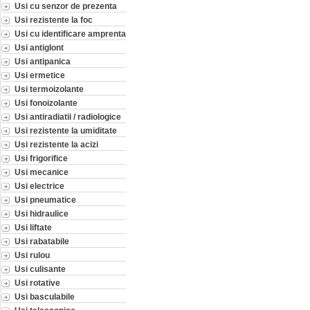
Usi cu senzor de prezenta
Usi rezistente la foc
Usi cu identificare amprenta
Usi antiglont
Usi antipanica
Usi ermetice
Usi termoizolante
Usi fonoizolante
Usi antiradiatii / radiologice
Usi rezistente la umiditate
Usi rezistente la acizi
Usi frigorifice
Usi mecanice
Usi electrice
Usi pneumatice
Usi hidraulice
Usi liftate
Usi rabatabile
Usi rulou
Usi culisante
Usi rotative
Usi basculabile