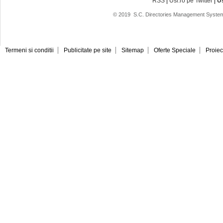
RSS
|
Usi.ro pe Twitter
|
U
© 2019
S.C. Directories Management System
Termeni si conditii
Publicitate pe site
Sitemap
Oferte Speciale
Proiec