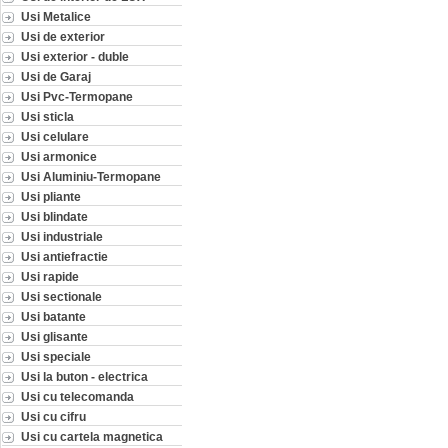
Usi Metalice
Usi de exterior
Usi exterior - duble
Usi de Garaj
Usi Pvc-Termopane
Usi sticla
Usi celulare
Usi armonice
Usi Aluminiu-Termopane
Usi pliante
Usi blindate
Usi industriale
Usi antiefractie
Usi rapide
Usi sectionale
Usi batante
Usi glisante
Usi speciale
Usi la buton - electrica
Usi cu telecomanda
Usi cu cifru
Usi cu cartela magnetica